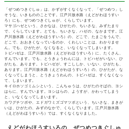
「ぜつめつきぐしゅ」は、かずがすくなくなって、「ぜつめつ」し
そうな、いきもののことです。江戸川放水路（えどがわほうすい
ろ）にも、ぜつめつきぐしゅが、くらしています。
マサゴハゼという、さかなは、ひがたの、ちいさな、みずたまり
で、くらしています。とても、ちいさな、ハゼの、なかまです。江
戸川放水路（えどがわほうすいろ）の、どこで、たまごをうんで、
どこで、おおきくなっているのか、くわしいことは、わかりませ
ん。でも、ひがたが、なくなると、いなくなってしまいます。
トビハゼは、江戸川放水路（えどがわほうすいろ）に、たくさん、
すんでいます。でも、とうきょうわんには、トビハゼがいない、ひ
がたも、あります。トビハゼが、すこししか、いない、ひがたも、
あります。江戸川放水路（えどがわほうすいろ）の、ひがたが、な
くなってしまうと、とうきょうわんの、トビハゼは、すくなくなっ
て、しまいます。
キイロホソゴミムシという、こんちゅうは、ひがたのそばの、ヨシ
はらに、すんでいます。ヨシはらの、ようすが、かわってしまう
と、いなくなってしまいます。
カワグチツボや、エドガワミズゴマツボという、ちいさな、まきが
いは、ひがたの、みずのなかで、くらしています。江戸川放水路
（えどがわほうすいろ）では、すくなくなりました。
えどがわほうすいろの、ぜつめつきぐしゅ