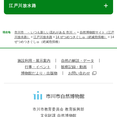
江戸川放水路
市川市 － いつも新しい流れがある 市川 －
>
自然博物館サイト（江戸
現在地
川放水路）
>
江戸川放水路
>
14 ぜつめつきぐしゅ（絶滅危惧種）
>
14
ぜつめつきぐしゅ（絶滅危惧種）
施設利用・展示案内
自然の解説・データ
行事・イベント
観察記録・動画
博物館だより・出版物
お問い合わせ
市川市教育委員会 教育振興部
文化財課 自然博物館