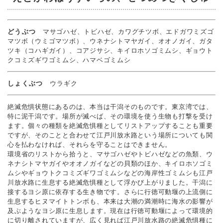
どうぶつ
マサゴハゼ、トビハゼ、カワグチツボ、エドガワミズゴ
マツボ（ウミゴマツボ）、ウネナシトマヤガイ、オオノガイ、ガタ
ツキ（コハギガイ）、コアジサシ、キイロホソゴミムシ、ギョウト
クコミズギワゴミムシ、ハマベゴミムシ
しょくぶつ
ウラギク
絶滅危惧状態にあるのは、本当は干潟そのものです。東京湾では、
特に泥干潟です。場所が滅べば、その環境を使う生物も打撃を受け
ます。個々の種類を絶滅危惧種としてリストアップすることも重要
ですが、そのことと合わせて江戸川放水路という場所についても関
心を払わなければ、それらを守ることはできません。
環境省のリストから拾うと、マサゴハゼやトビハゼなどの魚類、ウ
ネナシトマヤガイやオオノガイなどの貝類のほか、キイロホソゴミ
ムシやギョウトクコミズギワゴミムシなどの海岸性ゴミムシも江戸
川放水路に生息する絶滅危惧種として浮かび上がりました。干潟に
接するヨシ原に依存する生き物です。さらに行徳可動堰の上流側に
生息するヒヌマイトトンボも、本来は大潮の満潮時に海水の影響が
及ぶようなヨシ原に生息します。現在は行徳可動堰によって環境的
に切り離されていますが、広く見れば江戸川放水路の絶滅危惧種に