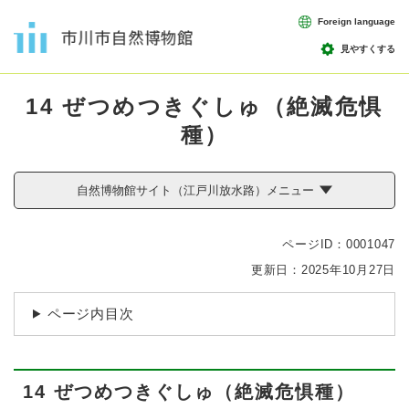
ペ
メニューを飛ばして本文へ
Foreign language
ー
ジ
見やすくする
の
本
先
14 ぜつめつきぐしゅ（絶滅危惧
文
頭
で
種）
す
。
自然博物館サイト（江戸川放水路）メニュー
ページID：0001047
更新日：2025年10月27日
ページ内目次
14 ぜつめつきぐしゅ（絶滅危惧種）