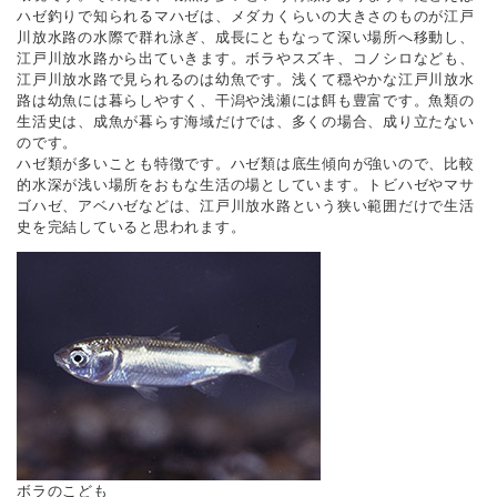
ハゼ釣りで知られるマハゼは、メダカくらいの大きさのものが江戸
川放水路の水際で群れ泳ぎ、成長にともなって深い場所へ移動し、
江戸川放水路から出ていきます。ボラやスズキ、コノシロなども、
江戸川放水路で見られるのは幼魚です。浅くて穏やかな江戸川放水
路は幼魚には暮らしやすく、干潟や浅瀬には餌も豊富です。魚類の
生活史は、成魚が暮らす海域だけでは、多くの場合、成り立たない
のです。
ハゼ類が多いことも特徴です。ハゼ類は底生傾向が強いので、比較
的水深が浅い場所をおもな生活の場としています。トビハゼやマサ
ゴハゼ、アベハゼなどは、江戸川放水路という狭い範囲だけで生活
史を完結していると思われます。
ボラのこども