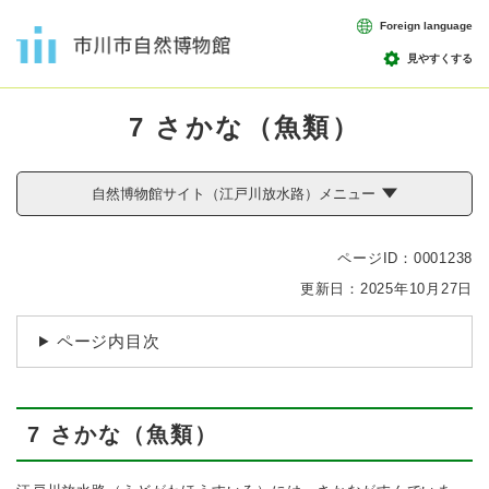
ペ
メニューを飛ばして本文へ
Foreign language
ー
ジ
見やすくする
の
本
先
7 さかな（魚類）
文
頭
で
す
自然博物館サイト（江戸川放水路）メニュー
。
ページID：0001238
更新日：2025年10月27日
ページ内目次
7 さかな（魚類）