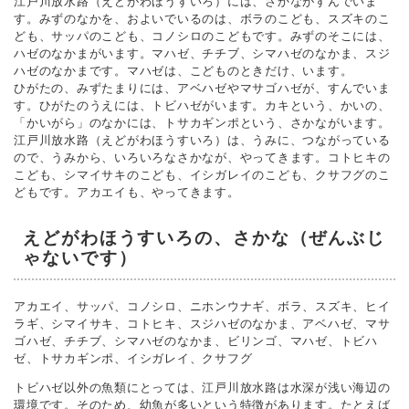
江戸川放水路（えどがわほうすいろ）には、さかながすんでいま
す。みずのなかを、およいでいるのは、ボラのこども、スズキのこ
ども、サッパのこども、コノシロのこどもです。みずのそこには、
ハゼのなかまがいます。マハゼ、チチブ、シマハゼのなかま、スジ
ハゼのなかまです。マハゼは、こどものときだけ、います。
ひがたの、みずたまりには、アベハゼやマサゴハゼが、すんでいま
す。ひがたのうえには、トビハゼがいます。カキという、かいの、
「かいがら」のなかには、トサカギンポという、さかながいます。
江戸川放水路（えどがわほうすいろ）は、うみに、つながっている
ので、うみから、いろいろなさかなが、やってきます。コトヒキの
こども、シマイサキのこども、イシガレイのこども、クサフグのこ
どもです。アカエイも、やってきます。
えどがわほうすいろの、さかな（ぜんぶじ
ゃないです）
アカエイ、サッパ、コノシロ、ニホンウナギ、ボラ、スズキ、ヒイ
ラギ、シマイサキ、コトヒキ、スジハゼのなかま、アベハゼ、マサ
ゴハゼ、チチブ、シマハゼのなかま、ビリンゴ、マハゼ、トビハ
ゼ、トサカギンポ、イシガレイ、クサフグ
トビハゼ以外の魚類にとっては、江戸川放水路は水深が浅い海辺の
環境です。そのため、幼魚が多いという特徴があります。たとえば