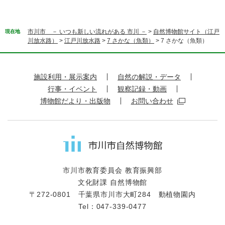
市川市 － いつも新しい流れがある 市川 －
>
自然博物館サイト（江戸
現在地
川放水路）
>
江戸川放水路
>
7 さかな（魚類）
>
7 さかな（魚類）
施設利用・展示案内
自然の解説・データ
行事・イベント
観察記録・動画
博物館だより・出版物
お問い合わせ
市川市教育委員会 教育振興部
文化財課 自然博物館
〒272-0801 千葉県市川市大町284 動植物園内
Tel：047-339-0477