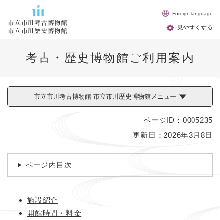
ペ
メニューを飛ばして本文へ
Foreign language
ー
ジ
見やすくする
の
先
考古・歴史博物館ご利用案内
頭
で
す
。
市立市川考古博物館 市立市川歴史博物館メニュー
ページID：0005235
本
更新日：2026年3月8日
文
ページ内目次
施設紹介
開館時間・料金