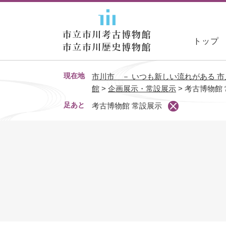
ペ
ー
ジ
トップ
の
先
頭
現在地
市川市 － いつも新しい流れがある 市
で
館
>
企画展示・常設展示
>
考古博物館
す
。
足あと
考古博物館 常設展示