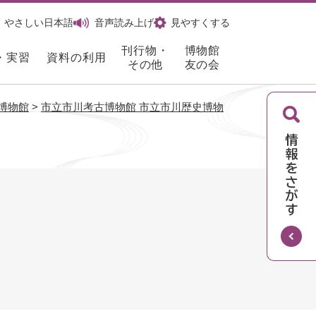
やさしい日本語
音声読み上げ
見やすくする
刊行物・
博物館
・実習
資料の利用
その他
友の会
博物館
>
市立市川考古博物館 市立市川歴史博物