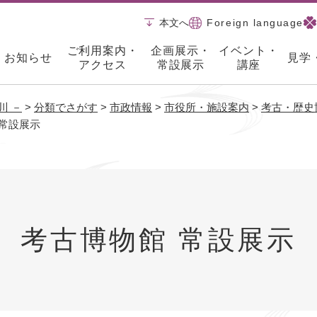
メニューを飛ばして本文へ
本文へ
Foreign language
ご利用案内・
企画展示・
イベント・
お知らせ
見学
アクセス
常設展示
講座
川 －
>
分類でさがす
>
市政情報
>
市役所・施設案内
>
考古・歴史
 常設展示
考古博物館 常設展示