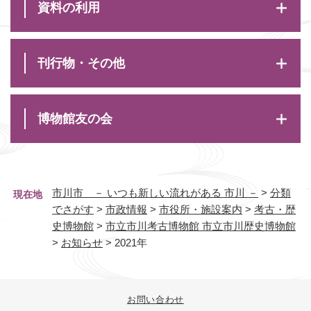
資料の利用
刊行物・その他
博物館友の会
市川市 － いつも新しい流れがある 市川 －
>
分類
現在地
でさがす
>
市政情報
>
市役所・施設案内
>
考古・歴
史博物館
>
市立市川考古博物館 市立市川歴史博物館
>
お知らせ
>
2021年
お問い合わせ