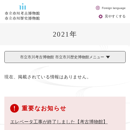
ペ
メニューを飛ばして本文へ
Foreign language
ー
ジ
見やすくする
の
先
2021年
頭
で
す
。
市立市川考古博物館 市立市川歴史博物館メニュー
本
現在、掲載されている情報はありません。
文
重要なお知らせ
エレベータ工事が終了しました【考古博物館】