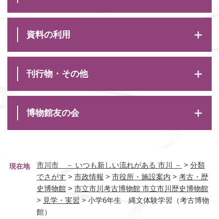
資料の利用
刊行物・その他
博物館友の会
市川市 － いつも新しい流れがある 市川 －
>
分類
現在地
でさがす
>
市政情報
>
市役所・施設案内
>
考古・歴
史博物館
>
市立市川考古博物館 市立市川歴史博物館
>
見学・実習
>
小学6年生 縄文体験学習（考古博物
館）