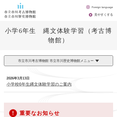
ペ
メニューを飛ばして本文へ
Foreign language
ー
ジ
見やすくする
の
先
小学6年生 縄文体験学習（考古博
頭
で
物館）
す
。
市立市川考古博物館 市立市川歴史博物館メニュー
本
2026年3月13日
文
小学校6年生縄文体験学習のご案内
重要なお知らせ