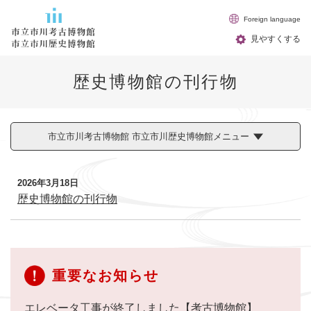
ペ
メニューを飛ばして本文へ
Foreign language
ー
ジ
見やすくする
の
先
歴史博物館の刊行物
頭
で
す
。
市立市川考古博物館 市立市川歴史博物館メニュー
本
2026年3月18日
文
歴史博物館の刊行物
重要なお知らせ
エレベータ工事が終了しました【考古博物館】