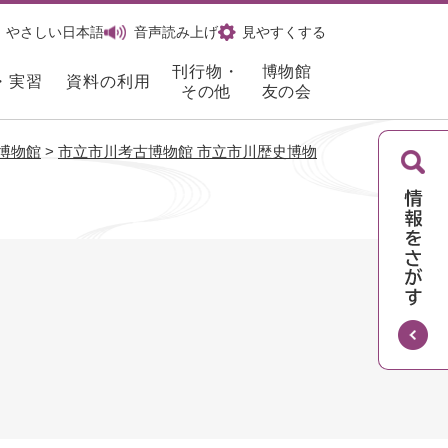
やさしい日本語
音声読み上げ
見やすくする
刊行物・
博物館
・実習
資料の利用
その他
友の会
博物館
>
市立市川考古博物館 市立市川歴史博物