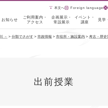
メニューを飛ばして本文へ
本文へ
Foreign language
ご利用案内・
企画展示・
イベント・
お知らせ
見学
アクセス
常設展示
講座
川 －
>
分類でさがす
>
市政情報
>
市役所・施設案内
>
考古・歴史
出前授業