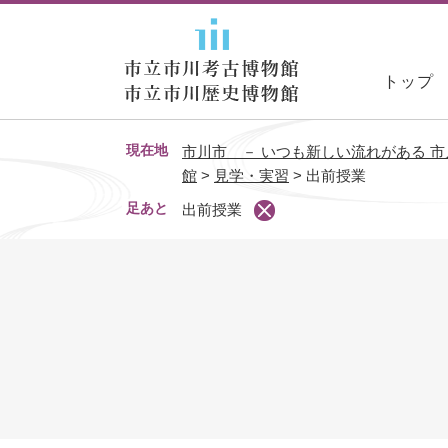
ペ
ー
ジ
トップ
の
先
頭
現在地
市川市 － いつも新しい流れがある 市
で
館
>
見学・実習
>
出前授業
す
。
足あと
出前授業