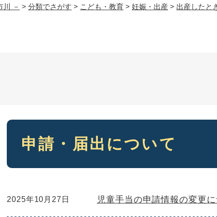
市川 －
>
分類でさがす
>
こども・教育
>
妊娠・出産
>
出産したと
本
申請・届出について
文
児童手当の申請情報の変更に
2025年10月27日