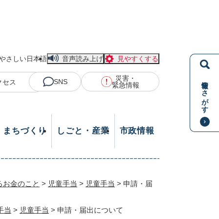
やさしい日本語
音声読み上げ
見やすくする
災害・
情報をさがす
SNS
クセス
緊急情報
・まちづくり
しごと・産業
市政情報
るお金のこと
>
児童手当
>
児童手当
>
申請・届
手当
>
児童手当
>
申請・届出について