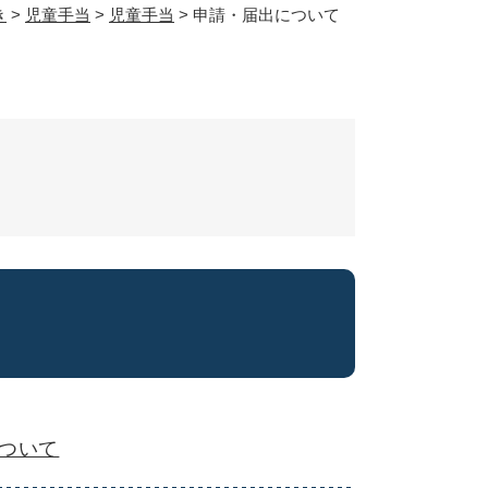
き
>
児童手当
>
児童手当
>
申請・届出について
ついて