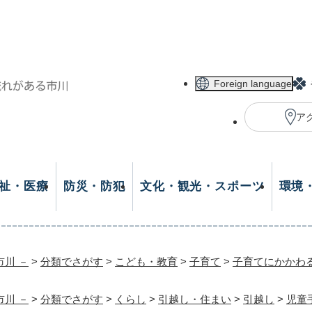
メニューを飛ばして本文へ
Foreign language
ア
祉・医療
防災・防犯
文化・観光・スポーツ
環境
市川 －
>
分類でさがす
>
こども・教育
>
子育て
>
子育てにかかわ
市川 －
>
分類でさがす
>
くらし
>
引越し・住まい
>
引越し
>
児童