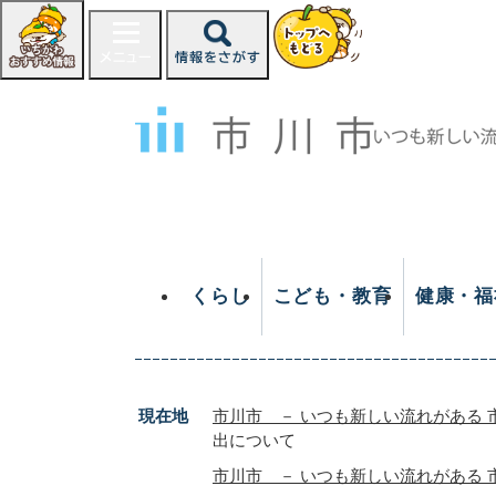
ペ
ー
ジ
の
先
頭
で
す
。
くらし
こども・教育
健康・福
現在地
市川市 － いつも新しい流れがある 
出について
市川市 － いつも新しい流れがある 