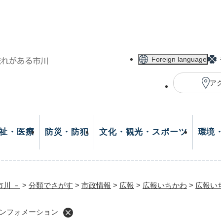
メニューを飛ばして本文へ
Foreign language
ア
祉・医療
防災・防犯
文化・観光・スポーツ
環境
市川 －
>
分類でさがす
>
市政情報
>
広報
>
広報いちかわ
>
広報い
 インフォメーション