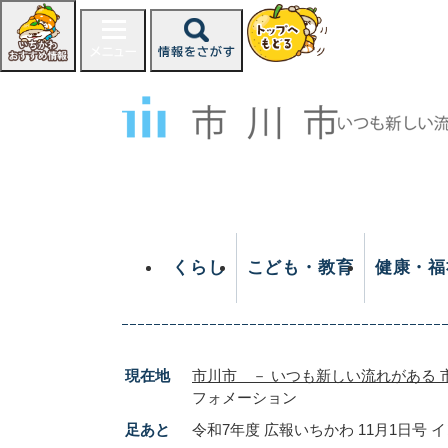
ペ
ー
ジ
の
先
頭
で
す
。
くらし
こども・教育
健康・福
現在地
市川市 － いつも新しい流れがある 
フォメーション
足あと
令和7年度 広報いちかわ 11月1日号