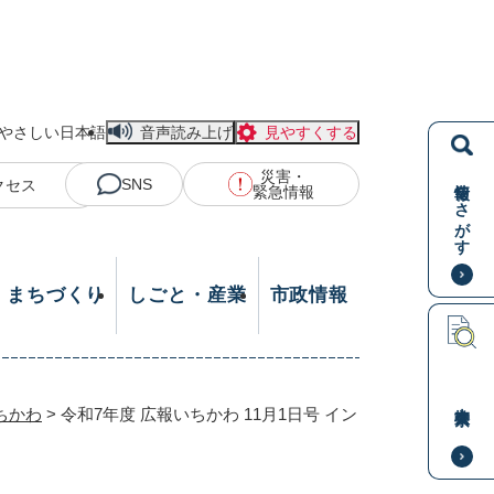
やさしい日本語
音声読み上げ
見やすくする
災害・
情報をさがす
SNS
クセス
緊急情報
・まちづくり
しごと・産業
市政情報
本文検索
ちかわ
>
令和7年度 広報いちかわ 11月1日号 イン