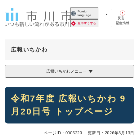
ペ
メニューを飛ばして本文へ
ー
Foreign
language
ジ
災害・
の
緊急情報
見やすくする
先
頭
で
す
広報いちかわ
。
広報いちかわメニュー
本
令和7年度 広報いちかわ 9
文
月20日号 トップページ
ページID：0006229
更新日：2026年3月13日