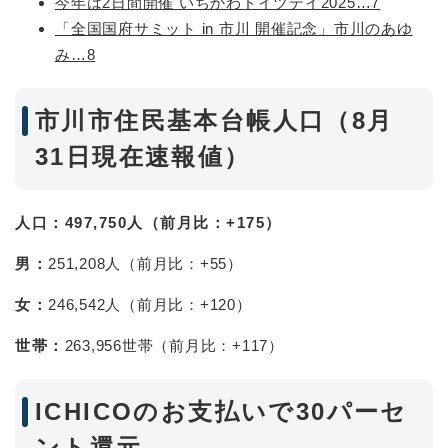
今年は2日間開催 いちかわドイツデイ2025…7
「全国国府サミット in 市川 開催記念」市川のあゆ
み…8
市川市住民基本台帳人口（8月
31日現在速報値）
人口：497,750人（前月比：+175）
男：
251,208人（前月比：+55）
女：
246,542人（前月比：+120）
世帯：
263,956世帯（前月比：+117）
ICHICOのお支払いで30パーセ
ント還元