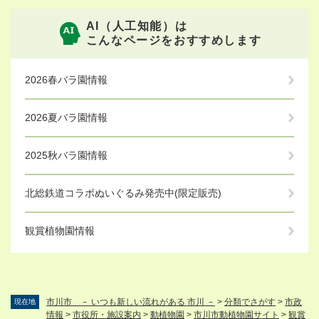
AI（人工知能）は
こんなページをおすすめします
2026春バラ園情報
2026夏バラ園情報
2025秋バラ園情報
北総鉄道コラボぬいぐるみ発売中(限定販売)
観賞植物園情報
市川市 － いつも新しい流れがある 市川 －
>
分類でさがす
>
市政
現在地
情報
>
市役所・施設案内
>
動植物園
>
市川市動植物園サイト
>
観賞