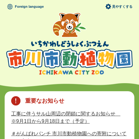
ペ
メニューを飛ばして本文へ
Foreign language
見やすくする
ー
ジ
の
先
頭
で
す
。
本
文
重要なお知らせ
工事に伴うサル山周辺の閉鎖に関するお知らせ
※9月1日から9月18日まで（予定）
＃がんばれパンチ 市川市動植物園への寄附について