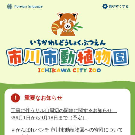
ペ
メニューを飛ばして本文へ
Foreign language
見やすくする
ー
ジ
の
先
頭
で
す
。
本
文
重要なお知らせ
工事に伴うサル山周辺の閉鎖に関するお知らせ
※9月1日から9月18日まで（予定）
＃がんばれパンチ 市川市動植物園への寄附について