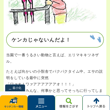
ケンカじゃないんだよ！
当園で一番うるさい動物と言えば、エリマキキツネザ
ル。
たとえば向かいの小獣舎でパクパクタイム中。エサの説
明をしている最中に突然
「ワァオ！ワァアアアアアアオ！！！」
最小化
お客さんはみんな、何事かと思ってそっちに行ってしま
います・・・
検索
クリア
「ケンカしてるんだね」とよく言われますが、それは誤
次
へ
解だったりします。