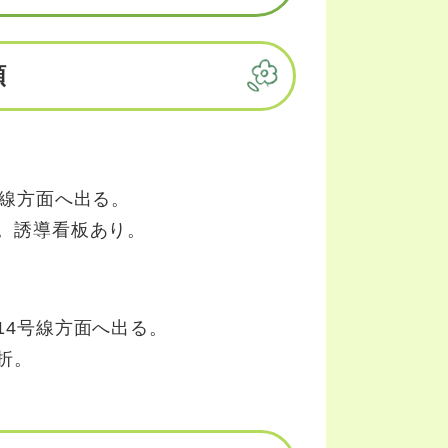
順
号線方面へ出る。
。誘導看板あり。
14号線方面へ出る。
折。