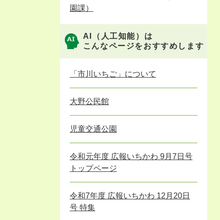
園課）
AI（人工知能）は
こんなページをおすすめします
「市川いちご」について
大野公民館
児童交通公園
令和元年度 広報いちかわ 9月7日号
トップページ
令和7年度 広報いちかわ 12月20日
号 特集