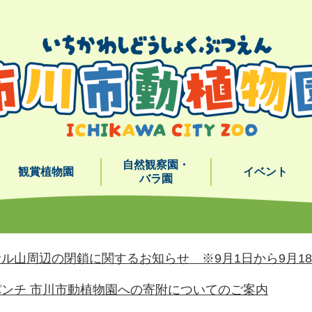
メニューを飛ばして本文へ
自然観察園・
観賞植物園
イベント
バラ園
ル山周辺の閉鎖に関するお知らせ ※9月1日から9月1
ンチ 市川市動植物園への寄附についてのご案内