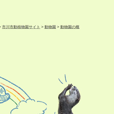
>
市川市動植物園サイト
>
動物園
>
動物園の概