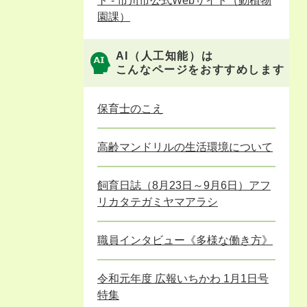
ト - 市川市公式Webサイト（動植物
園課）
AI（人工知能）は
こんなページをおすすめします
保育士のこえ
高齢マンドリルの生活環境について
飼育日誌（8月23日～9月6日）アフ
リカタテガミヤマアラシ
職員インタビュー《多様な働き方》
令和元年度 広報いちかわ 1月1日号
特集