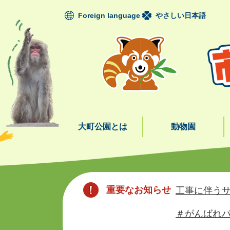
ペ
Foreign language
やさしい日本語
ー
ジ
の
先
頭
で
す
。
大町公園とは
動物園
本
文
重要なお知らせ
工事に伴うサ
＃がんばれパ