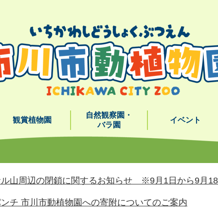
メニューを飛ばして本文へ
自然観察園・
観賞植物園
イベント
バラ園
ル山周辺の閉鎖に関するお知らせ ※9月1日から9月1
ンチ 市川市動植物園への寄附についてのご案内