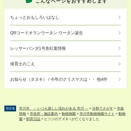
こんなページをおすすめします
ちょっとおもしろいはなし
QRコードオランウータン ウータン誕生
レッサーパンダ1号舎紅葉情報
保育士のこえ
お知らせ（タヌキ） / 今年のクリスマスは・・ 他4件
市川市 － いつも新しい流れがある 市川 －
>
分類でさがす
>
市政
現在地
情報
>
市役所・施設案内
>
動植物園
>
市川市動植物園サイト
>
動物
園
>
飼育日誌
>
ヒツジのアズキ♀が亡くなりました