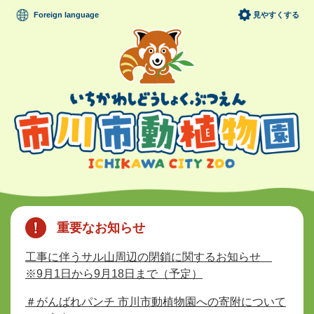
ペ
メニューを飛ばして本文へ
Foreign language
見やすくする
ー
ジ
の
先
頭
で
す
。
本
文
重要なお知らせ
工事に伴うサル山周辺の閉鎖に関するお知らせ
※9月1日から9月18日まで（予定）
＃がんばれパンチ 市川市動植物園への寄附について