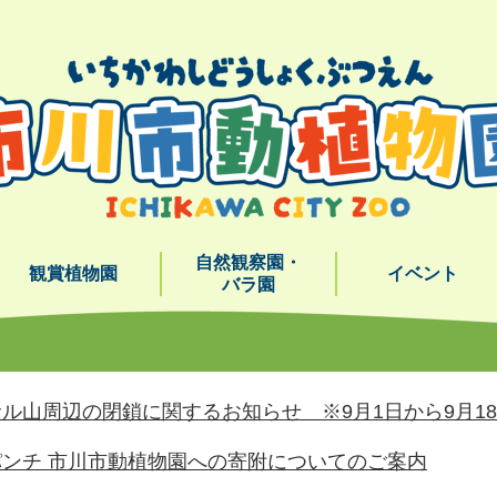
メニューを飛ばして本文へ
自然観察園・
観賞植物園
イベント
バラ園
ル山周辺の閉鎖に関するお知らせ ※9月1日から9月1
ンチ 市川市動植物園への寄附についてのご案内