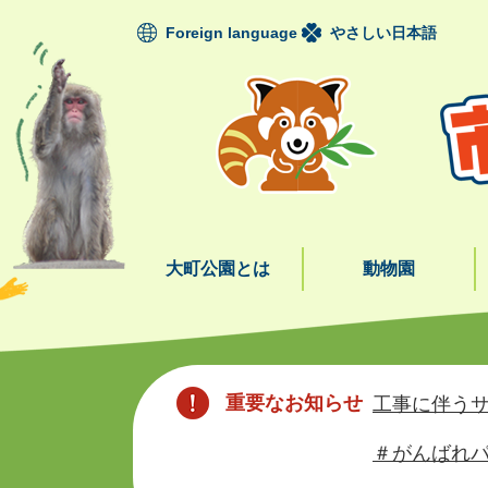
ペ
Foreign language
やさしい日本語
ー
ジ
の
先
頭
で
す
。
大町公園とは
動物園
本
文
重要なお知らせ
工事に伴うサ
＃がんばれパ