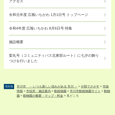
アクセス
令和元年度 広報いちかわ 1月1日号 トップページ
令和4年度 広報いちかわ 8月6日号 特集
施設概要
梨丸号（コミュニティバス北東部ルート）に七夕の飾り
つけを行いました
市川市 － いつも新しい流れがある 市川 －
>
分類でさがす
>
市政
現在地
情報
>
市役所・施設案内
>
動植物園
>
市川市動植物園サイト
>
動物
園
>
動物園の概要・マップ・料金
>
見どころ