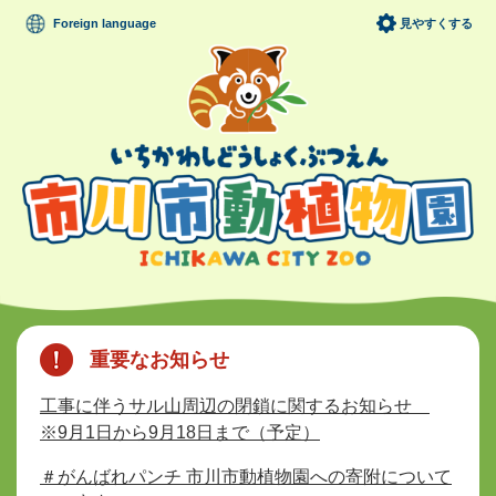
ペ
メニューを飛ばして本文へ
Foreign language
見やすくする
ー
ジ
の
先
頭
で
す
。
本
文
重要なお知らせ
工事に伴うサル山周辺の閉鎖に関するお知らせ
※9月1日から9月18日まで（予定）
＃がんばれパンチ 市川市動植物園への寄附について