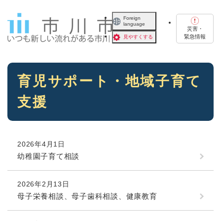
ペ
メニューを飛ばして本文へ
ー
Foreign
language
ジ
災害・
の
緊急情報
見やすくする
先
頭
で
本
す
育児サポート・地域子育て
文
。
支援
2026年4月1日
幼稚園子育て相談
2026年2月13日
母子栄養相談、母子歯科相談、健康教育