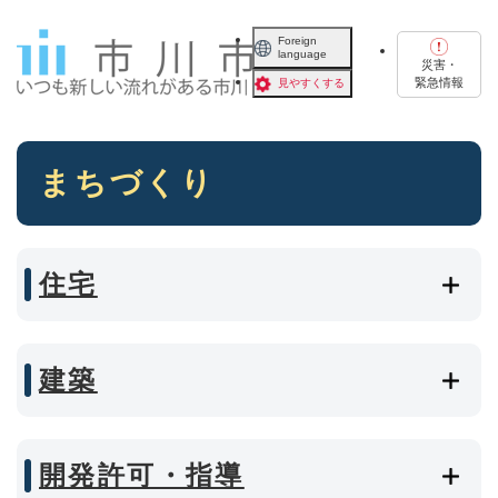
ペ
メニューを飛ばして本文へ
ー
Foreign
language
ジ
災害・
の
緊急情報
見やすくする
先
頭
で
本
す
まちづくり
文
。
住宅
建築
開発許可・指導