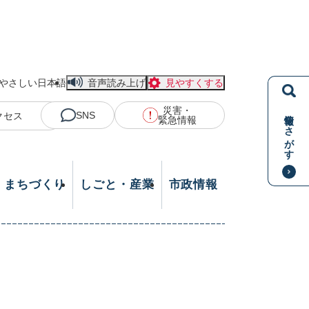
やさしい日本語
音声読み上げ
見やすくする
災害・
情報をさがす
SNS
クセス
緊急情報
・まちづくり
しごと・産業
市政情報