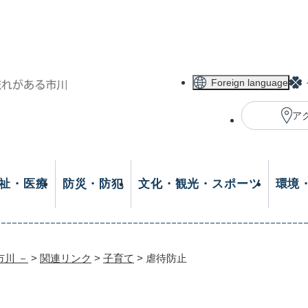
メニューを飛ばして本文へ
Foreign language
ア
祉・医療
防災・防犯
文化・観光・スポーツ
環境
市川 －
>
関連リンク
>
子育て
>
虐待防止