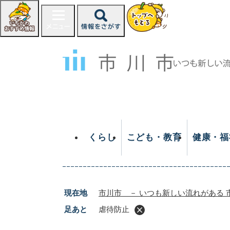
ペ
ー
ジ
の
先
頭
で
す
。
くらし
こども・教育
健康・福
現在地
市川市 － いつも新しい流れがある 
足あと
虐待防止