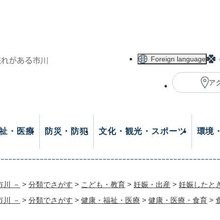
メニューを飛ばして本文へ
Foreign language
ア
祉・医療
防災・防犯
文化・観光・スポーツ
環境
市川 －
>
分類でさがす
>
こども・教育
>
妊娠・出産
>
妊娠したと
市川 －
>
分類でさがす
>
健康・福祉・医療
>
健康・医療・食育
>