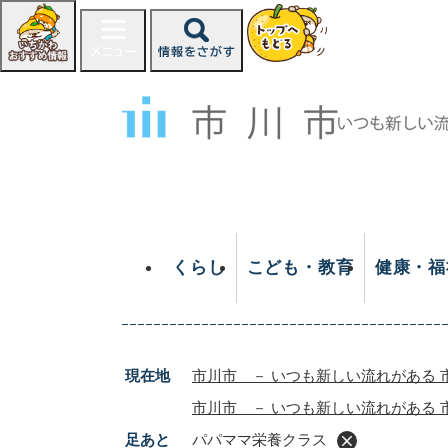
ペ
ー
ジ
の
先
頭
で
す
。
くらし
こども・教育
健康・福
現在地
市川市 － いつも新しい流れがある 
市川市 － いつも新しい流れがある 
足あと
パパママ栄養クラス