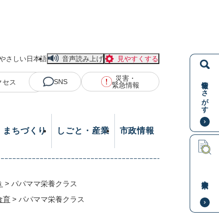
やさしい日本語
音声読み上げ
見やすくする
災害・
情報をさがす
SNS
クセス
緊急情報
・まちづくり
しごと・産業
市政情報
本文検索
き
>
パパママ栄養クラス
食育
>
パパママ栄養クラス