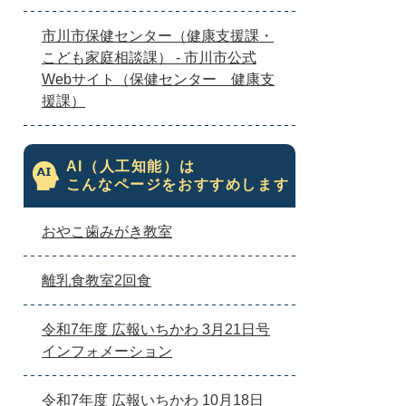
市川市保健センター（健康支援課・
こども家庭相談課） - 市川市公式
Webサイト（保健センター 健康支
援課）
AI（人工知能）は
こんなページをおすすめします
おやこ歯みがき教室
離乳食教室2回食
令和7年度 広報いちかわ 3月21日号
インフォメーション
令和7年度 広報いちかわ 10月18日