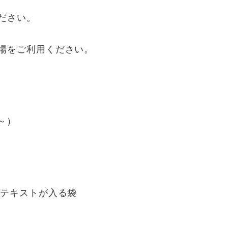
ださい。
場をご利用ください。
分～）
のテキストが入る袋