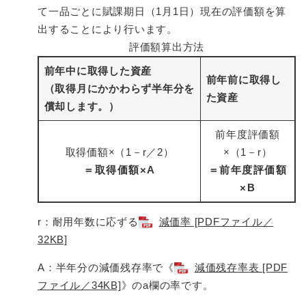
て一品ごとに賦課期日（1月1日）現在の評価額を算
出することにより行います。
評価額算出方法
前年中に取得した資産
前年前に取得し
（取得月にかかわらず半年分を
た資産
償却します。）
前年度評価額
取得価額×（1－r／2）
×（1－r）
＝取得価額×A
＝前年度評価額
×B
r：耐用年数に応ずる
減価率 [PDFファイル／
32KB]
A：半年分の減価残存率で《
減価残存率表 [PDF
ファイル／34KB]
》のa欄の率です。