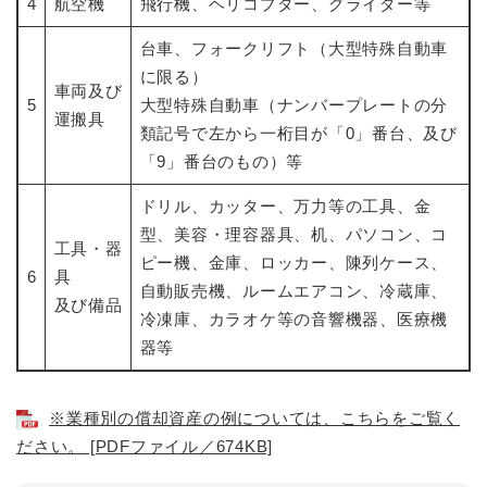
4
航空機
飛行機、ヘリコプター、グライダー等
台車、フォークリフト（大型特殊自動車
に限る）
車両及び
5
大型特殊自動車（ナンバープレートの分
運搬具
類記号で左から一桁目が「0」番台、及び
「9」番台のもの）等
ドリル、カッター、万力等の工具、金
型、美容・理容器具、机、パソコン、コ
工具・器
ピー機、金庫、ロッカー、陳列ケース、
6
具
自動販売機、ルームエアコン、冷蔵庫、
及び備品
冷凍庫、カラオケ等の音響機器、医療機
器等
※業種別の償却資産の例については、こちらをご覧く
ださい。 [PDFファイル／674KB]