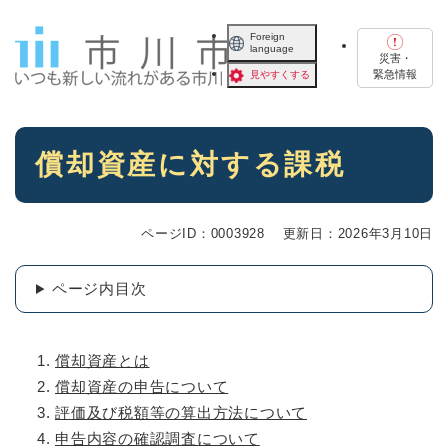
ペ
メニューを飛ばして本文へ
ー
Foreign
language
ジ
災害・
の
緊急情報
見やすくする
先
頭
で
本
す
償却資産に対する課税
文
。
ページID：0003928
更新日：2026年3月10日
ページ内目次
償却資産とは
償却資産の申告について
評価及び税額等の算出方法について
申告内容の確認調査について