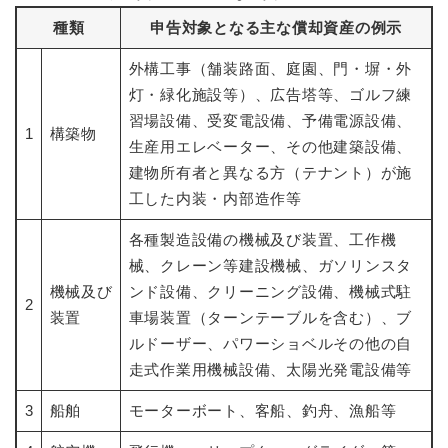
種類
申告対象となる主な償却資産の例示
外構工事（舗装路面、庭園、門・塀・外
灯・緑化施設等）、広告塔等、ゴルフ練
習場設備、受変電設備、予備電源設備、
1
構築物
生産用エレベーター、その他建築設備、
建物所有者と異なる方（テナント）が施
工した内装・内部造作等
各種製造設備の機械及び装置、工作機
械、クレーン等建設機械、ガソリンスタ
機械及び
ンド設備、クリーニング設備、機械式駐
2
装置
車場装置（ターンテーブルを含む）、ブ
ルドーザー、パワーショベルその他の自
走式作業用機械設備、太陽光発電設備等
3
船舶
モーターボート、客船、釣舟、漁船等