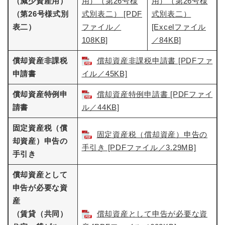
（減少資産用）
用）（第26号様
用）（第26号様
（第26号様式別
式別表二） [PDF
式別表二）
表二）
ファイル／
[Excelファイル
108KB]
／84KB]
償却資産非課税
償却資産非課税申請書 [PDFファ
申請書
イル／45KB]
償却資産特例申
償却資産特例申請書 [PDFファイ
請書
ル／44KB]
固定資産税（償
固定資産税（償却資産）申告の
却資産）申告の
手引き [PDFファイル／3.29MB]
手引き
償却資産として
申告が必要な資
産
（賃貸（共同）
償却資産として申告が必要な資