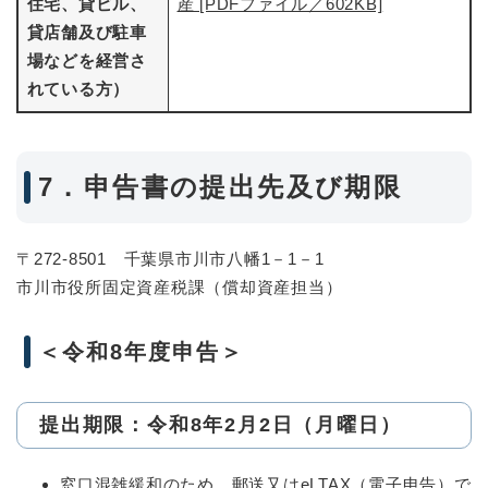
住宅、貸ビル、
産 [PDFファイル／602KB]
貸店舗及び駐車
場などを経営さ
れている方）
7．申告書の提出先及び期限
〒272-8501 千葉県市川市八幡1－1－1
市川市役所固定資産税課（償却資産担当）
＜令和8年度申告＞
提出期限：令和8年2月2日（月曜日）
窓口混雑緩和のため、郵送又はeLTAX（電子申告）で