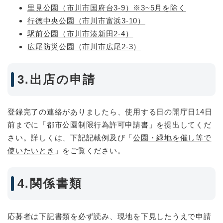
里見公園（市川市国府台3-9）※3~5月を除く
行徳中央公園（市川市富浜3-10）
駅前公園（市川市湊新田2-4）
広尾防災公園（市川市広尾2-3）
3.出店の申請
登録完了の連絡がありましたら、使用する日の開庁日14日
前までに「都市公園制限行為許可申請書」を提出してくだ
さい。詳しくは、下記記載例及び「
公園・緑地を催し等で
使いたいとき
」をご覧ください。
4.関係書類
応募者は下記書類を必ず読み、現地を下見したうえで申請