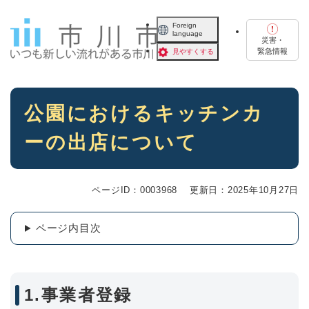
ペ
メニューを飛ばして本文へ
ー
Foreign
language
ジ
災害・
の
緊急情報
見やすくする
先
頭
で
本
す
公園におけるキッチンカ
文
。
ーの出店について
ページID：0003968
更新日：2025年10月27日
ページ内目次
1.事業者登録