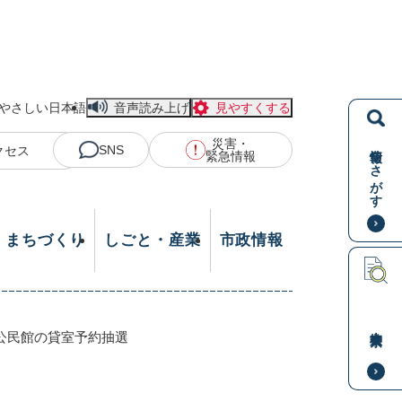
やさしい日本語
音声読み上げ
見やすくする
災害・
情報をさがす
SNS
クセス
緊急情報
・まちづくり
しごと・産業
市政情報
本文検索
公民館の貸室予約抽選