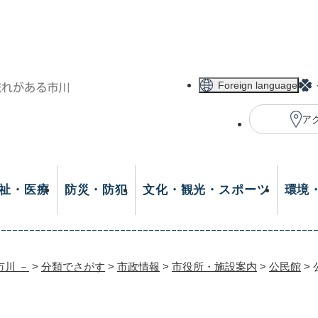
メニューを飛ばして本文へ
Foreign language
ア
祉・医療
防災・防犯
文化・観光・スポーツ
環境
市川 －
>
分類でさがす
>
市政情報
>
市役所・施設案内
>
公民館
>