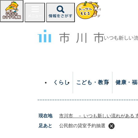
ペ
ー
ジ
の
先
頭
で
す
。
くらし
こども・教育
健康・福
現在地
市川市 － いつも新しい流れがある 
足あと
公民館の貸室予約抽選