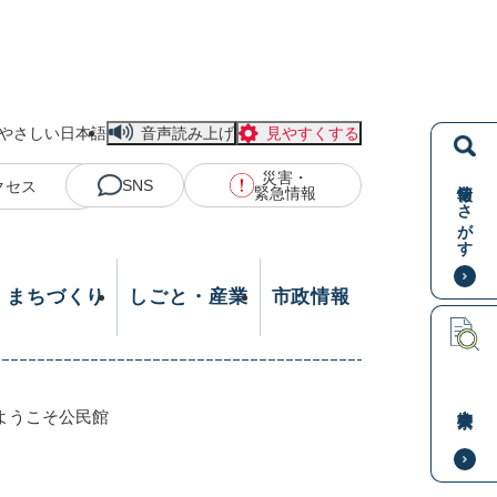
やさしい日本語
音声読み上げ
見やすくする
災害・
情報をさがす
SNS
クセス
緊急情報
・まちづくり
しごと・産業
市政情報
本文検索
ようこそ公民館