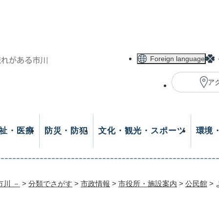
メニューを飛ばして本文へ
Foreign language
ア
祉・医療
防災・防犯
文化・観光・スポーツ
環境
市川 －
>
分類でさがす
>
市政情報
>
市役所・施設案内
>
公民館
>