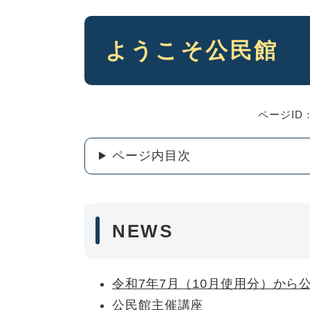
本
ようこそ公民館
文
ページID：
ページ内目次
NEWS
令和7年7月（10月使用分）か
公民館主催講座