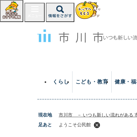
ペ
ー
ジ
の
先
頭
で
す
。
くらし
こども・教育
健康・福
現在地
市川市 － いつも新しい流れがある 
足あと
ようこそ公民館