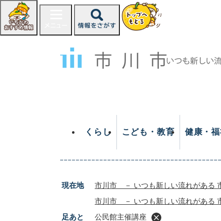
ペ
ー
ジ
の
先
頭
で
す
。
くらし
こども・教育
健康・福
現在地
市川市 － いつも新しい流れがある 
市川市 － いつも新しい流れがある 
足あと
公民館主催講座