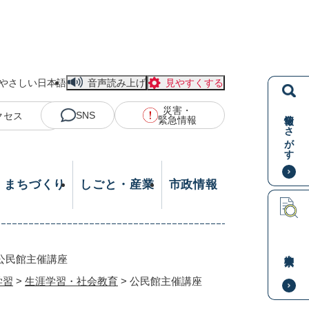
やさしい日本語
音声読み上げ
見やすくする
災害・
情報をさがす
SNS
クセス
緊急情報
・まちづくり
しごと・産業
市政情報
本文検索
公民館主催講座
学習
>
生涯学習・社会教育
>
公民館主催講座