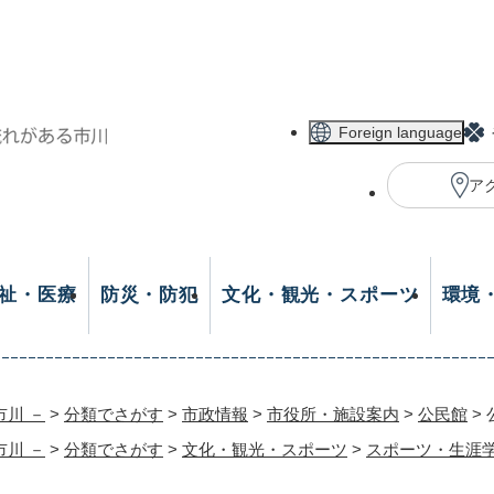
メニューを飛ばして本文へ
Foreign language
ア
祉・医療
防災・防犯
文化・観光・スポーツ
環境
市川 －
>
分類でさがす
>
市政情報
>
市役所・施設案内
>
公民館
>
市川 －
>
分類でさがす
>
文化・観光・スポーツ
>
スポーツ・生涯