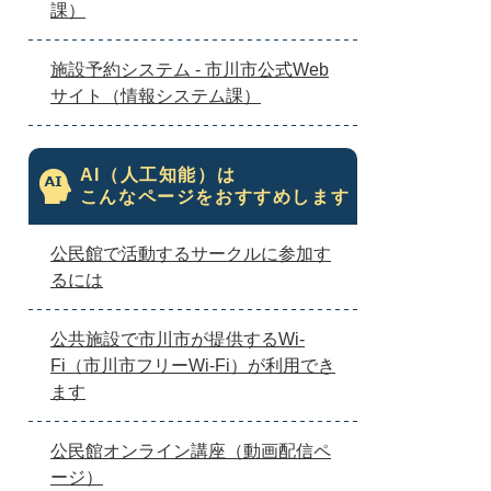
課）
施設予約システム - 市川市公式Web
サイト（情報システム課）
AI（人工知能）は
こんなページをおすすめします
公民館で活動するサークルに参加す
るには
公共施設で市川市が提供するWi-
Fi（市川市フリーWi-Fi）が利用でき
ます
公民館オンライン講座（動画配信ペ
ージ）