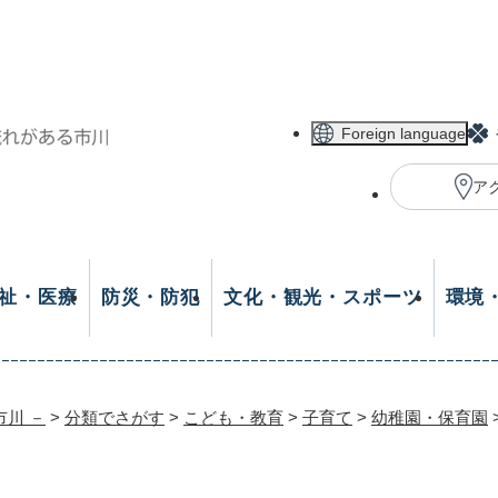
メニューを飛ばして本文へ
Foreign language
ア
祉・医療
防災・防犯
文化・観光・スポーツ
環境
市川 －
>
分類でさがす
>
こども・教育
>
子育て
>
幼稚園・保育園