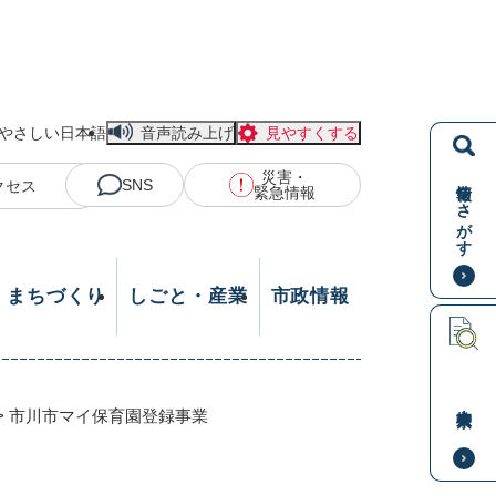
やさしい日本語
音声読み上げ
見やすくする
災害・
情報をさがす
SNS
クセス
緊急情報
・まちづくり
しごと・産業
市政情報
本文検索
>
市川市マイ保育園登録事業