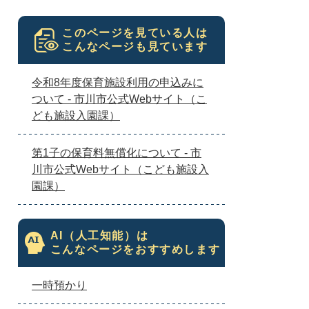
このページを見ている人は
こんなページも見ています
令和8年度保育施設利用の申込みに
ついて - 市川市公式Webサイト（こ
ども施設入園課）
第1子の保育料無償化について - 市
川市公式Webサイト（こども施設入
園課）
AI（人工知能）は
こんなページをおすすめします
一時預かり