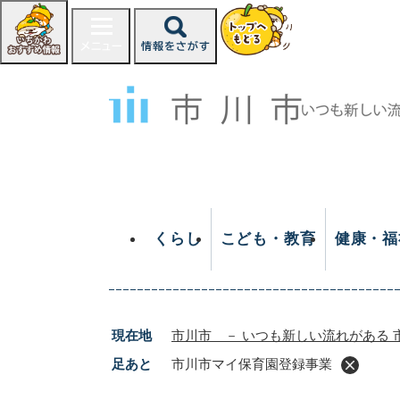
ペ
ー
ジ
の
先
頭
で
す
。
くらし
こども・教育
健康・福
現在地
市川市 － いつも新しい流れがある 
足あと
市川市マイ保育園登録事業