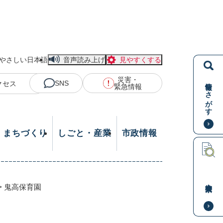
やさしい日本語
音声読み上げ
見やすくする
災害・
情報をさがす
SNS
クセス
緊急情報
・まちづくり
しごと・産業
市政情報
本文検索
>
鬼高保育園