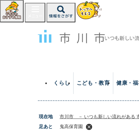
ペ
ー
ジ
の
先
頭
で
す
。
くらし
こども・教育
健康・福
現在地
市川市 － いつも新しい流れがある 
足あと
鬼高保育園