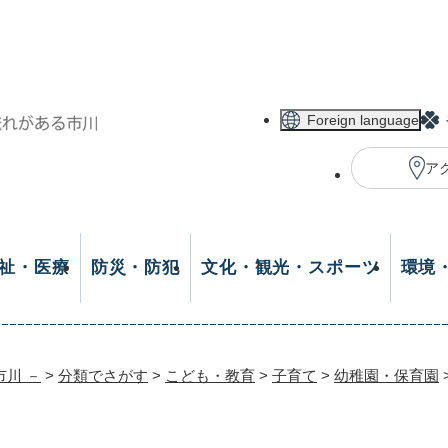
メニューを飛ばして本文へ
Foreign language
ア
祉・医療
防災・防犯
文化・観光・スポーツ
環境
市川 －
>
分類でさがす
>
こども・教育
>
子育て
>
幼稚園・保育園