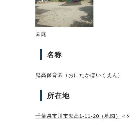
園庭
名称
鬼高保育園（おにたかほいくえん）
所在地
千葉県市川市鬼高1-11-20（地図）
＜