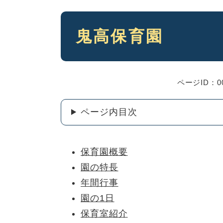
本
鬼高保育園
文
ページID：00
ページ内目次
保育園概要
園の特長
年間行事
園の1日
保育室紹介