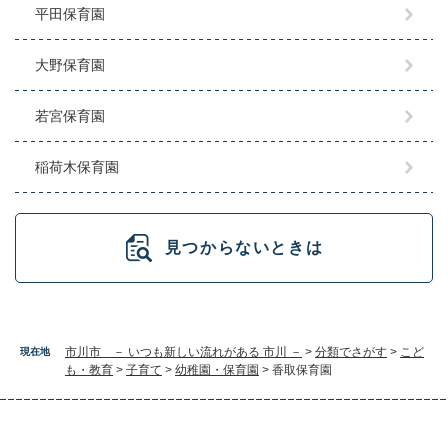
平田保育園
大野保育園
若宮保育園
稲荷木保育園
見つからないときは
市川市 － いつも新しい流れがある 市川 －
>
分類でさがす
>
こど
現在地
も・教育
>
子育て
>
幼稚園・保育園
>
香取保育園