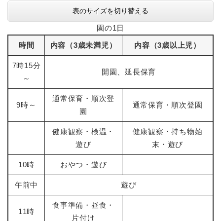
表のサイズを切り替える
園の1日
時間
内容（3歳未満児）
内容（3歳以上児）
7時15分
開園、延長保育
～
通常保育・順次登
9時～
通常保育・順次登園
園
健康観察・検温・
健康観察・持ち物始
遊び
末・遊び
10時
おやつ・遊び
午前中
遊び
食事準備・昼食・
11時
片付け