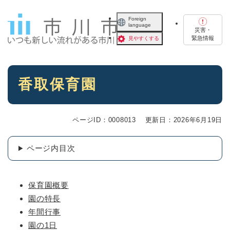
ペ
メニューを飛ばして本文へ
ー
Foreign
language
ジ
災害・
の
緊急情報
見やすくする
先
頭
で
本
す
香取保育園
文
。
ページID：0008013
更新日：2026年6月19日
ページ内目次
保育園概要
園の特長
年間行事
園の1日