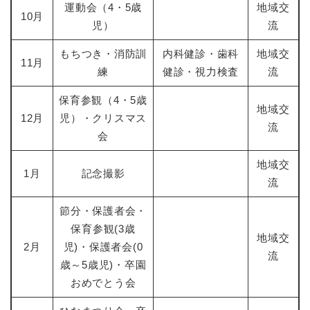
運動会（4・5歳
地域交
10月
児）
流
もちつき・消防訓
内科健診・歯科
地域交
11月
練
健診・視力検査
流
保育参観（4・5歳
地域交
12月
児）・クリスマス
流
会
地域交
1月
記念撮影
流
節分・保護者会・
保育参観(3歳
地域交
2月
児)・保護者会(0
流
歳～5歳児)・卒園
おめでとう会