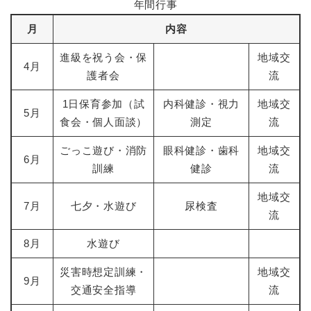
年間行事
月
内容
進級を祝う会・保
地域交
4月
護者会
流
1日保育参加（試
内科健診・視力
地域交
5月
食会・個人面談）
測定
流
ごっこ遊び・消防
眼科健診・歯科
地域交
6月
訓練
健診
流
地域交
7月
七夕・水遊び
尿検査
流
8月
水遊び
災害時想定訓練・
地域交
9月
交通安全指導
流