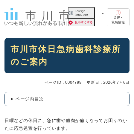
ペ
メニューを飛ばして本文へ
ー
Foreign
language
ジ
災害・
の
緊急情報
見やすくする
先
頭
で
本
す
市川市休日急病歯科診療所
文
。
のご案内
ページID：0004799
更新日：2026年7月6日
ページ内目次
日曜などの休日に、急に歯や歯肉が痛くなってお困りのか
たに応急処置を行っています。