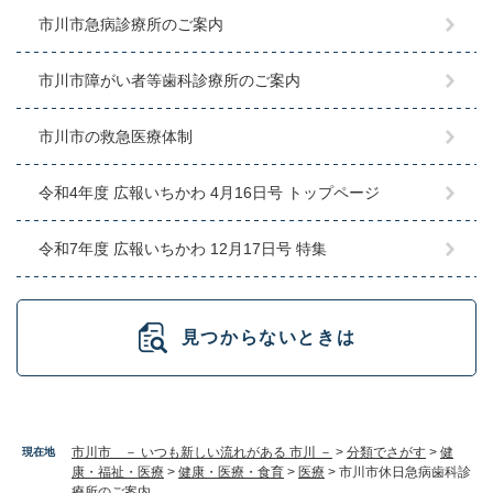
市川市急病診療所のご案内
市川市障がい者等歯科診療所のご案内
市川市の救急医療体制
令和4年度 広報いちかわ 4月16日号 トップページ
令和7年度 広報いちかわ 12月17日号 特集
見つからないときは
市川市 － いつも新しい流れがある 市川 －
>
分類でさがす
>
健
現在地
康・福祉・医療
>
健康・医療・食育
>
医療
>
市川市休日急病歯科診
療所のご案内