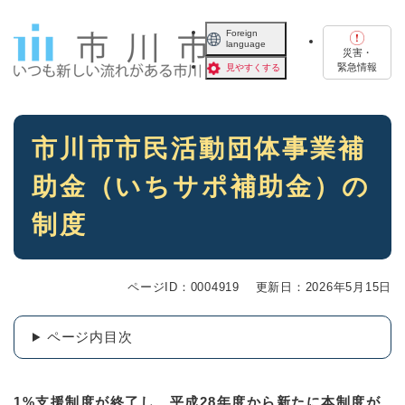
ペ
メニューを飛ばして本文へ
ー
Foreign
language
ジ
災害・
の
緊急情報
見やすくする
先
頭
で
本
す
市川市市民活動団体事業補
文
。
助金（いちサポ補助金）の
制度
ページID：0004919
更新日：2026年5月15日
ページ内目次
1%支援制度が終了し、平成28年度から新たに本制度が