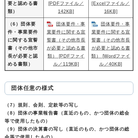
要と認める書
[PDFファイル／
[Excelファイル／
類）
142KB]
16KB]
（6）団体要
団体要件・事
団体要件・事
件・事業要件
業要件に関する宣
業要件に関する宣
に関する宣誓
誓書（その他市長
誓書（その他市長
書（その他市
が必要と認める書
が必要と認める書
長が必要と認
類） [PDFファイ
類） [Wordファイ
める書類）
ル／119KB]
ル／40KB]
団体任意の様式
（7）規則、会則、定款等の写し
（8）団体の事業報告書（直近のもの、かつ団体の総会
等で使用したもの）
（9）団体の決算書の写し（直近のもの、かつ団体の総
会等で使用したもの）