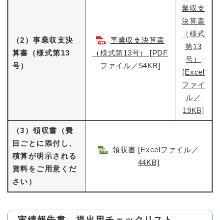
業収支
決算書
（様式
（2）事業収支決
事業収支決算書
第13
算書（様式第13
（様式第13号）​ [PDF
号）
号）
ファイル／54KB]
[Excel
ファイ
ル／
19KB]
（3）領収書（費
目ごとに添付し、
領収書 [Excelファイル／
積算が明示される
44KB]
資料をご用意くだ
さい）
実績報告書 提出用チェックリスト