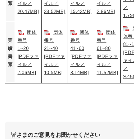
類
イル／
イル／
イル／
イル／
／
20.47MB]
39.52MB]
19.43MB]
2.86MB]
1.79M
団
団体
団体
団体
団体
体番号
実
番号
番号
番号
番号
81~10
績
1~20
21~40
41~60
61~80
[PDF
書
[PDFファ
[PDFファ
[PDFファ
[PDFファ
ァイル
類
イル／
イル／
イル／
イル／
／
7.06MB]
10.9MB]
8.14MB]
11.52MB]
9.45M
皆さまのご意見をお聞かせください