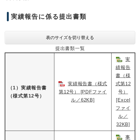
実績報告に係る提出書類
表のサイズを切り替える
提出書類一覧
実
績報告
書（様
実績報告書（様式
式第12
（1）実績報告書
第12号） [PDFファイ
号）​
（様式第12号）
ル／62KB]
[Excel
ファイ
ル／
32KB]
事