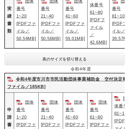
団体
団体
団体
団
体番号
実
番号
番号
番号
番号
61~80
績
1~20
21~40
41~60
81~100
[PDFフ
書
[PDFファ
[PDFファ
[PDFファ
[PDFフ
ァイル
類
イル／
イル／
イル／
イル／
／
50.54MB]
50.56MB]
59.01MB]
39.57M
42.6MB]
表のサイズを切り替える
令和4年度
令和4年度市川市市民活動団体事業補助金 交付決定事業一
ファイル／185KB]
団
団体
団体
団体
団体
体番号
申
番号
番号
番号
番号
81~10
請
1~20
21~40
41~60
61~80
[PDF
書
[PDFファ
[PDFファ
[PDFファ
[PDFファ
ァイル