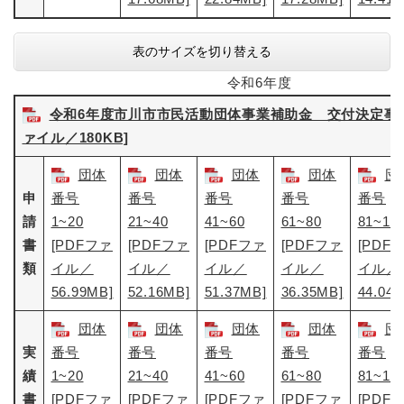
表のサイズを切り替える
令和6年度
令和6年度市川市市民活動団体事業補助金 交付決定事業一
ァイル／180KB]
団体
団体
団体
団体
団
申
番号
番号
番号
番号
番号
請
1~20
21~40
41~60
61~80
81~10
書
[PDFファ
[PDFファ
[PDFファ
[PDFファ
[PDF
類
イル／
イル／
イル／
イル／
イル／
56.99MB]
52.16MB]
51.37MB]
36.35MB]
44.04
団体
団体
団体
団体
団
実
番号
番号
番号
番号
番号
績
1~20
21~40
41~60
61~80
81~10
書
[PDFファ
[PDFファ
[PDFファ
[PDFファ
[PDF