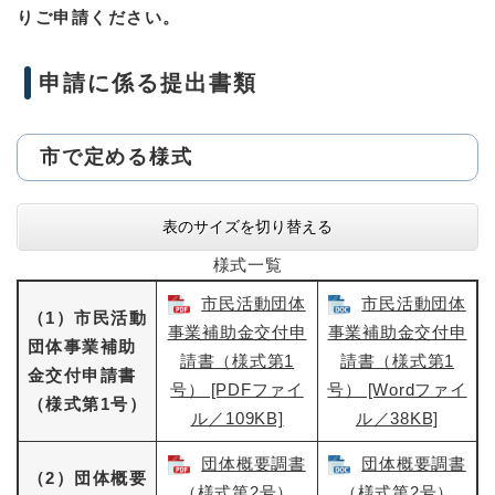
りご申請ください。
申請に係る提出書類
市で定める様式
表のサイズを切り替える
様式一覧
市民活動団体
市民活動団体
（1）市民活動
事業補助金交付申
事業補助金交付申
団体事業補助
請書（様式第1
請書（様式第1
金交付申請書
号） [PDFファイ
号） [Wordファイ
（様式第1号）
ル／109KB]
ル／38KB]
団体概要調書
団体概要調書
（2）団体概要
（様式第2号）
（様式第2号）