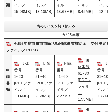
類
イル／
イル／
イル／
イル／
イル／
15.08MB]
13.19MB]
13.69MB]
8.45MB]
12.49
表のサイズを切り替える
令和5年度
令和5年度市川市市民活動団体事業補助金 交付決定事業一
ファイル／191KB]
団
団体
団体
団体
団
体番号
申
番号
番号
番号
番号
61~80
請
1~20
21~40
41~60
81~100
[PDFフ
書
[PDFファ
[PDFファ
[PDFファ
[PDFフ
ァイル
類
イル／
イル／
イル／
イル／
／
2.14MB]
2.58MB]
2.27MB]
1.77MB
1.99MB]
団