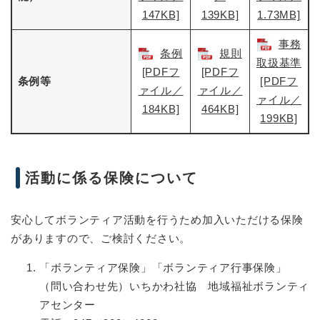
147KB]
139KB]
1.73MB]
事務
条例
規則
取扱基準
[PDFフ
[PDFフ
条例等
[PDFフ
ァイル／
ァイル／
ァイル／
184KB]
464KB]
199KB]
活動に係る保険について
安心してボランティア活動を行うため加入いただける保険
がありますので、ご検討ください。
「ボランティア保険」「ボランティア行事保険」
（問い合わせ先）いちかわ社協 地域福祉ボランティ
アセンター