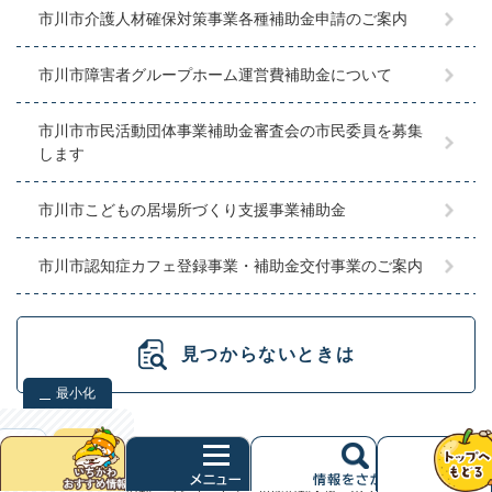
市川市介護人材確保対策事業各種補助金申請のご案内
市川市障害者グループホーム運営費補助金について
市川市市民活動団体事業補助金審査会の市民委員を募集
します
市川市こどもの居場所づくり支援事業補助金
市川市認知症カフェ登録事業・補助金交付事業のご案内
見つからないときは
最小化
検索
クリア
次
市川市 － いつも新しい流れがある 市川 －
>
分類でさがす
>
くら
現在地
へ
し
>
市民活動・コミュニティ
>
市民活動支援・ボランティア
>
市川