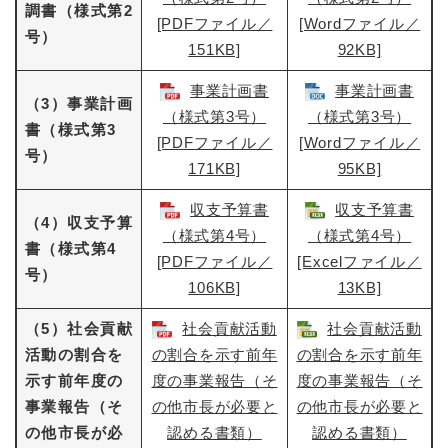
調書（様式第2
[PDFファイル／
[Wordファイル／
号）
151KB]
92KB]
事業計画書
事業計画書
（3）事業計画
（様式第3号）
（様式第3号）
書（様式第3
[PDFファイル／
[Wordファイル／
号）
171KB]
95KB]
収支予算書
収支予算書
（4）収支予算
（様式第4号）
（様式第4号）
書（様式第4
[PDFファイル／
[Excelファイル／
号）
106KB]
13KB]
（5）社会貢献
社会貢献活動
社会貢献活動
活動の割合を
の割合を示す前年
の割合を示す前年
示す前年度の
度の事業報告（そ
度の事業報告（そ
事業報告（そ
の他市長が必要と
の他市長が必要と
の他市長が必
認める書類）​
認める書類）