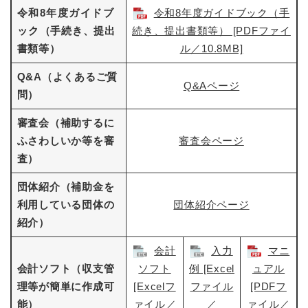
令和8
年度
ガイドブ
令和8年度ガイドブック（手
ック
（手続き、提出
続き、提出書類等） [PDFファイ
書類等）
ル／10.8MB]
Q&A（よくあるご質
Q&A​ページ
問）
審査会（補助するに
ふさわしいか等を審
審査会​ページ
査）
団体紹介（補助金を
利用している団体の
団体紹介​ページ
紹介）
会計
入力
マニ
会計ソフト（収支管
ソフト
例 [Excel
ュアル
理等が簡単に作成可
[Excelフ
ファイル
[PDFフ
能）
ァイル／
／
ァイル／