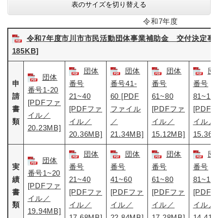
表のサイズを切り替える
令和7年度
令和7年度市川市市民活動団体事業補助金 交付決定事業
185KB]
団体
団体
団体
団
団体
申
番号
番号41-
番号
番号
番号1-20
請
21~40
60 [PDF
61~80
81~10
[PDFファ
書
[PDFファ
ファイル
[PDFファ
[PDF
イル／
類
イル／
／
イル／
イル／
20.23MB]
20.36MB]
21.34MB]
15.12MB]
15.36
団体
団体
団体
団
団体
実
番号
番号
番号
番号
番号1~20
績
21~40
41~60
61~80
81~10
[PDFファ
書
[PDFファ
[PDFファ
[PDFファ
[PDF
イル／
類
イル／
イル／
イル／
イル／
19.94MB]
17.68MB]
22.84MB]
17.28MB]
14.41