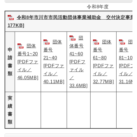
令和8年度
令和8年市川市市民活動団体事業補助金 交付決定事業一
177KB]
団
団体
団体
団
団体
体番号
申
番号
番号
番号
番号1~20
41~60
請
21~40
61~80
81~100
[PDFファ
[PDFフ
書
[PDFファ
[PDFファ
[PDFフ
イル／
ァイル
類
イル／
イル／
イル／
46.05MB]
／
40.11MB]
32.77MB]
31.16M
33.6MB]
実
績
書
類