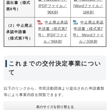
届出書（様式
[PDFファイル／
[Wordファイル／
第8号）
96KB]
16KB]
中止廃止承認
中止廃止承認
（2）中止廃止
申請書（様式第7
申請書（様式第7
承認申請書
号） [PDFファイ
号） [Wordファイ
（様式第7号）
ル／96KB]
ル／33KB]
これまでの交付決定事業につい
て
以下のリンクから、市民活動団体より提出された申請書類
等により事業内容を閲覧できます。
表のサイズを切り替える