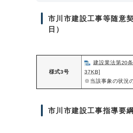
市川市建設工事等随意契
日）
建設業法第20条
様式3号
37KB]
※当該事象の状況
市川市建設工事指導要綱関