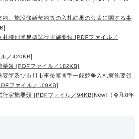
）
契約、施設修繕契約等の入札結果の公表に関する事
B]
札特別簡易型試行実施要領 [PDFファイル／
／420KB]
 [PDFファイル／182KB]
施要領及び市川市事後審査型一般競争入札実施要領
Fファイル／169KB]
実施要領 [PDFファイル／94KB]
New!（令和8年