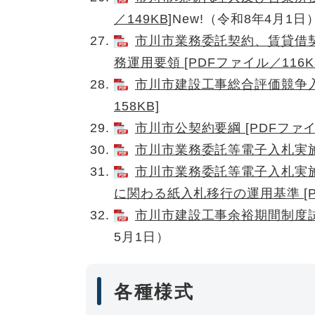
／149KB]
New!（令和8年4月1日
市川市業務委託契約、賃貸借
務運用要領 [PDFファイル／116K
市川市建設工事総合評価競争入
158KB]
市川市公契約要綱 [PDFファイル
市川市業務委託等電子入札実施要領
市川市業務委託等電子入札実
に関わる紙入札移行の運用基準 [PD
市川市建設工事余裕期間制度試行
5月1日）​
各種様式