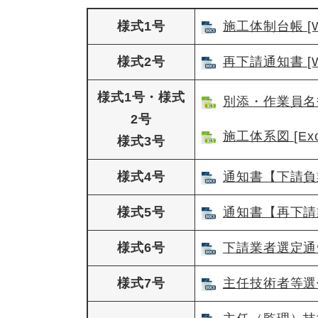
様式1号
施工体制台帳 [W
様式2号
再下請通知書 [W
様式1号・様式
別添・作業員名簿 
2号
施工体系図 [Ex
様式3号
様式4号
通知書【下請負業
様式5号
通知書【再下請業
様式6号
下請業者選定通知
様式7号
主任技術者等選任