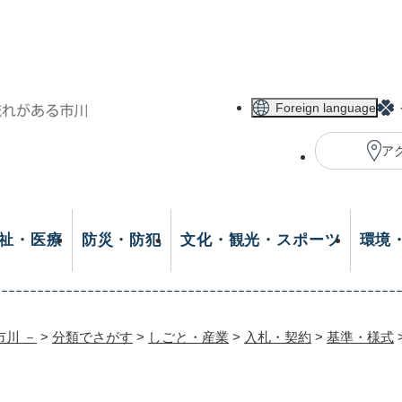
メニューを飛ばして本文へ
Foreign language
ア
祉・医療
防災・防犯
文化・観光・スポーツ
環境
市川 －
>
分類でさがす
>
しごと・産業
>
入札・契約
>
基準・様式