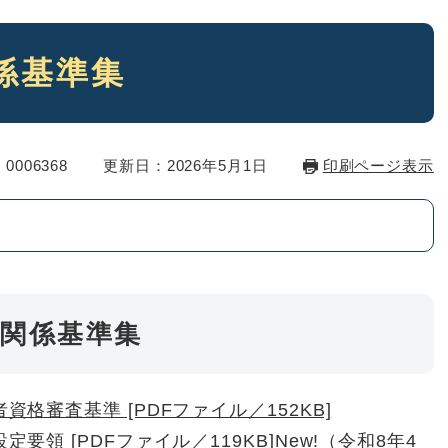
係基準集
0006368
更新日：2026年5月1日
印刷ページ表示
関係基準集
格審査基準 [PDFファイル／152KB]
要領 [PDFファイル／119KB]
New!（令和8年4