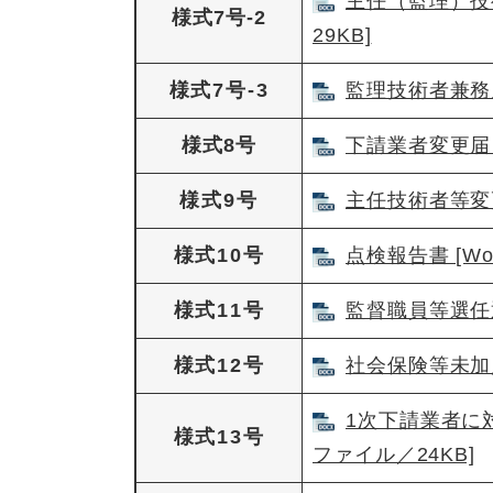
主任（監理）技
様式7号-2
29KB]
様式7号-3
監理技術者兼務届
様式8号
下請業者変更届 [
様式9号
主任技術者等変更
様式10号
点検報告書 [Wo
様式11号
監督職員等選任通
様式12号
社会保険等未加入
1次下請業者に
様式13号
ファイル／24KB]