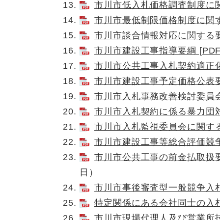
市川市低入札価格調査制度に関する
市川市最低制限価格制度に関する
市川市談合情報対応に関する要綱 
市川市建設工事指導要綱 [PDF
市川市公共工事入札契約適正化法
市川市建設工事予定価格公表要領 
市川市入札事務改善検討委員会要綱
市川市入札契約に係る暴力団対策
市川市入札監視委員会に関する運
市川市建設工事等総合評価競争入
市川市公共工事の前金払取扱要綱 
日）​
市川市事後審査型一般競争入札実
特定関係にある会社同士の入札参
市川市現場代理人及び営業所技