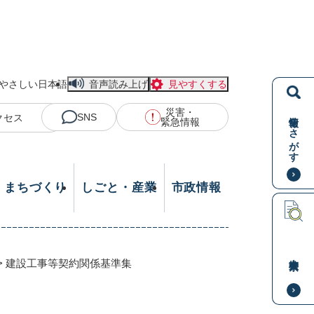
やさしい日本語
音声読み上げ
見やすくする
災害・
情報をさがす
SNS
クセス
緊急情報
・まちづくり
しごと・産業
市政情報
本文検索
>
建設工事等契約関係基準集