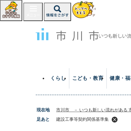
ペ
ー
ジ
の
先
頭
で
す
。
くらし
こども・教育
健康・福
現在地
市川市 － いつも新しい流れがある 
足あと
建設工事等契約関係基準集