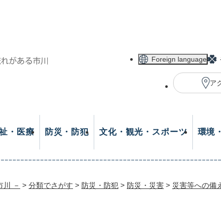
メニューを飛ばして本文へ
Foreign language
ア
祉・医療
防災・防犯
文化・観光・スポーツ
環境
市川 －
>
分類でさがす
>
防災・防犯
>
防災・災害
>
災害等への備