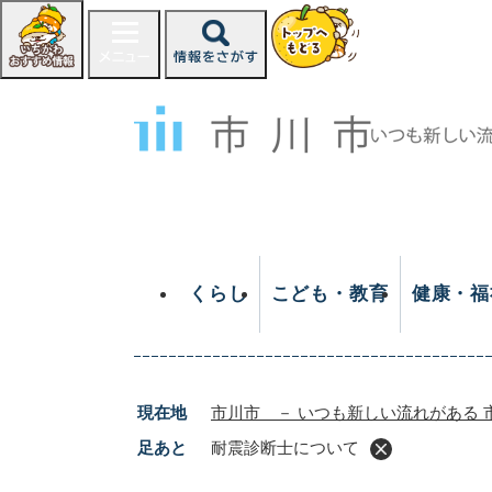
ペ
ー
ジ
の
先
頭
で
す
。
くらし
こども・教育
健康・福
現在地
市川市 － いつも新しい流れがある 
足あと
耐震診断士について