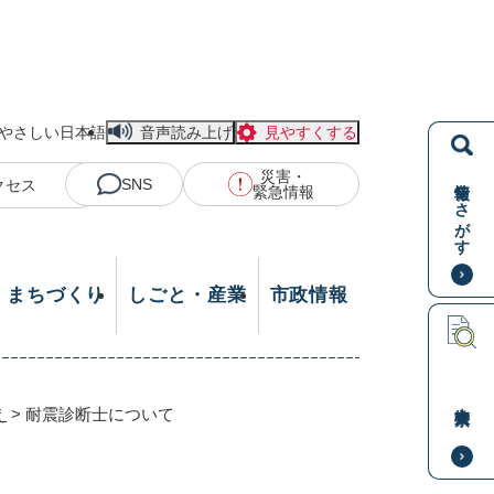
やさしい日本語
音声読み上げ
見やすくする
災害・
情報をさがす
SNS
クセス
緊急情報
・まちづくり
しごと・産業
市政情報
本文検索
え
>
耐震診断士について