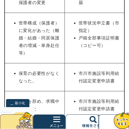
保護者の変更
届
世帯構成（保護者）
世帯状況申立書（市
に変化があった（離
指定）
婚・結婚・同居保護
戸籍全部事項証明書
者の増減・単身赴任
（コピー可）
等）
保育の必要性がなく
市川市施設等利用給
なった。
付認定変更申請書
仕事を辞め、求職中
市川市施設等利用給
最小化
になった
付認定変更申請書
※退職した日の月末
求職活動申告書（市
検索
クリア
次
までに変更申請がな
指定）
へ