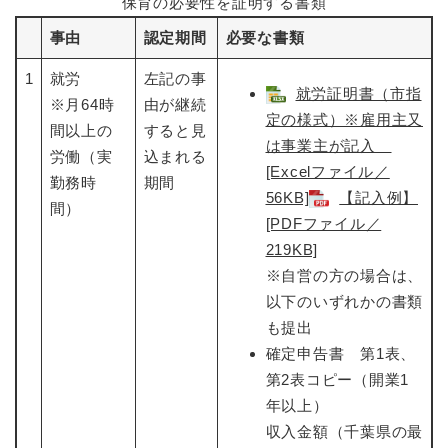
保育の必要性を証明する書類
事由
認定期間
必要な書類
1
就労
左記の事
就労証明書（市指
※月64時
由が継続
定の様式）※雇用主又
間以上の
すると見
は事業主が記入
労働（実
込まれる
[Excelファイル／
勤務時
期間
56KB]
【記入例】
間）
[PDFファイル／
219KB]
※自営の方の場合は、
以下のいずれかの書類
も提出
確定申告書 第1表、
第2表コピー（開業1
年以上）
収入金額（千葉県の最