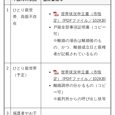
1
ひとり親世
世帯状況申立書（市指
帯、両親不存
定） [PDFファイル／102KB]
在
戸籍全部事項証明書（コピー
可）
※離婚の場合は離婚後のも
の、かつ、離婚成立日と親権
者が記載されているもの
2
ひとり親世帯
世帯状況申立書（市指
（予定）
定） [PDFファイル／102KB]
離婚調停の分かるもの（コピ
ー可）
※裁判所からの呼び出し状等
3
保護者やお子