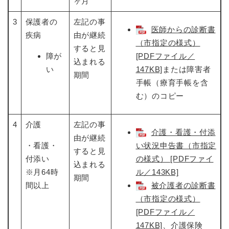
ヶ月
3
保護者の
左記の事
医師からの診断書
疾病
由が継続
（市指定の様式）
すると見
障が
[PDFファイル／
込まれる
い
147KB]
または障害者
期間
手帳（療育手帳を含
む）のコピー
4
介護
左記の事
介護・看護・付添
由が継続
・看護・
い状況申告書（市指定
すると見
付添い
の様式） [PDFファイ
込まれる
※月64時
ル／143KB]
期間
間以上
被介護者の診断書
（市指定の様式）
[PDFファイル／
147KB]
、介護保険