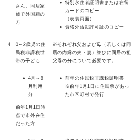
特別永住者証明書または在留
さん、同居家
カードのコピー
族で外国籍の
（表裏両面）
方
資格外活動許可証のコピー
4
0～2歳児の住
※それぞれ父および母（若しくは同
民税非課税世
居の内縁の夫・妻）並びに同居の祖
帯の子ども
父母の分について必要です。
4月～8
前年の住民税非課税証明書
月利用
※前年1月1日に住民票があっ
分
た市区町村で発行
前年1月1日時
点で市外在住
だった方