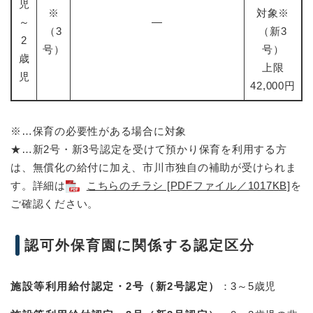
児
※
対象※
～
―
（3
（新3
2
号）
号）
歳
上限
児
42,000円
※…保育の必要性がある場合に対象
★…新2号・新3号認定を受けて預かり保育を利用する方
は、無償化の給付に加え、市川市独自の補助が受けられま
す。詳細は
こちらのチラシ [PDFファイル／1017KB]
を
ご確認ください。
認可外保育園に関係する認定区分
施設等利用給付認定・2号（新2号認定）
：3～5歳児