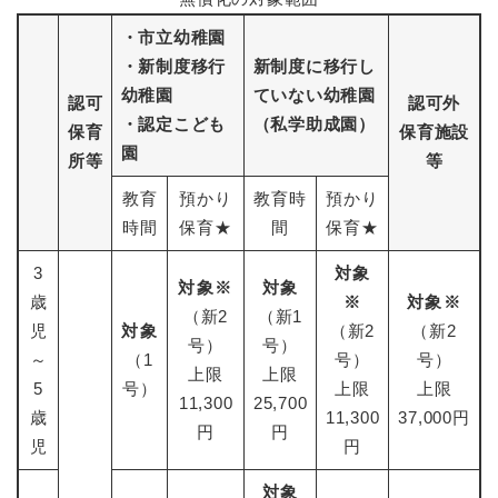
・市立幼稚園
・新制度移行
新制度に移行し
幼稚園
ていない幼稚園
認可
認可外
・認定こども
（私学助成園）
保育
保育施設
園
所等
等
教育
預かり
教育時
預かり
時間
保育★
間
保育★
3
対象
対象※
対象
歳
※
対象※
（新2
（新1
児
対象
（新2
（新2
号）
号）
～
（1
号）
号）
上限
上限
5
号）
上限
上限
11,300
25,700
歳
11,300
37,000円
円
円
児
円
対象