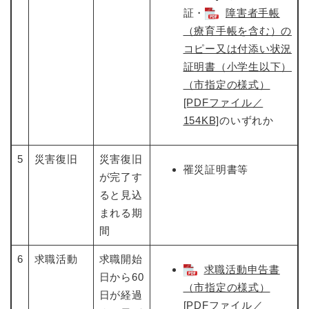
証・​
障害者手帳
（療育手帳を含む）の
コピー又は付添い状況
証明書（小学生以下）
（市指定の様式）
[PDFファイル／
154KB]
のいずれか
5
災害復旧
災害復旧
罹災証明書等
が完了す
ると見込
まれる期
間
6
求職活動
求職開始
求職活動申告書
日から60
（市指定の様式）
日が経過
[PDFファイル／