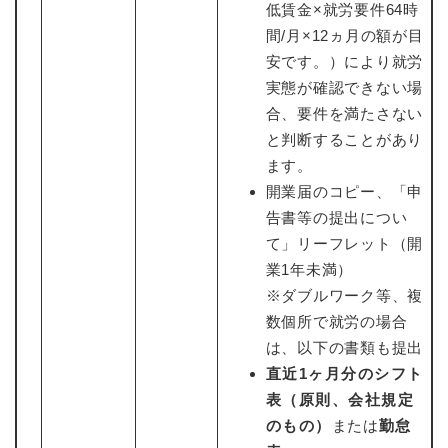
低賃金×就労要件64時
間/月×12ヵ月の額が目
安です。）により就労
実態が確認できない場
合、要件を満たさない
と判断することがあり
ます。
開業届のコピー、「申
告書等の提出につい
て」リーフレット（開
業1年未満）
※ダブルワーク等、複
数個所で就労の場合
は、以下の書類も提出
直近1ヶ月分のシフト
表（原則、会社規定
のもの）
または
勤怠