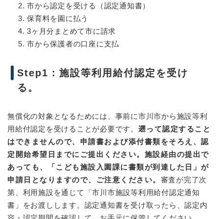
市から認定を受ける（認定通知書）
保育料を園に払う
3ヶ月分まとめて市に請求
市から保護者の口座に支払
Step1：施設等利用給付認定を受け
る。
無償化の対象となるためには、事前に市川市から施設等利
用給付認定を受けることが必要です。
遡って認定すること
はできませんので、申請書および添付書類をそろえ、認
定開始希望日までにご提出ください。施設経由の提出で
あっても、「こども施設入園課に書類が到達した日」が
申請日となりますので、ご注意ください。
審査が完了次
第、利用施設を通じて「市川市施設等利用給付認定通知
書」をお渡しします。認定通知書を受け取ったら、認定内
容・認定期間を確認して、お手元に保管してください。