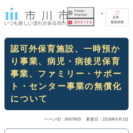
ペ
メニューを飛ばして本文へ
ー
Foreign
language
ジ
災害・
の
緊急情報
見やすくする
先
頭
で
本
す
認可外保育施設、一時預か
文
。
り事業、病児・病後児保育
事業、ファミリー・サポー
ト・センター事業の無償化
について
ページID：0007600
更新日：2026年6月1日