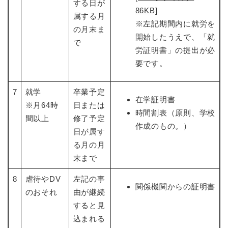
する日が
86KB]
属する月
※左記期間内に就労を
の月末ま
開始したうえで、「就
で
労証明書」の提出が必
要です。
7
就学
卒業予定
在学証明書
※月64時
日または
時間割表（原則、学校
間以上
修了予定
作成のもの。）
日が属す
る月の月
末まで
8
虐待やDV
左記の事
関係機関からの証明書
のおそれ
由が継続
すると見
込まれる