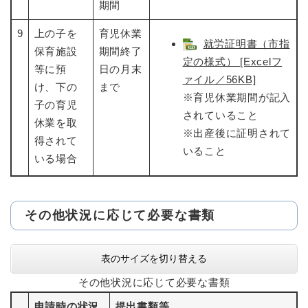
期間
9
上の子を
育児休業
就労証明書（市指
保育施設
期間終了
定の様式） [Excelフ
等に預
日の月末
ァイル／56KB]
け、下の
まで
※育児休業期間が記入
子の育児
されていること
休業を取
※出産後に証明されて
得されて
いること
いる場合
その他状況に応じて必要な書類
表のサイズを切り替える
その他状況に応じて必要な書類
申請時の状況
提出書類等