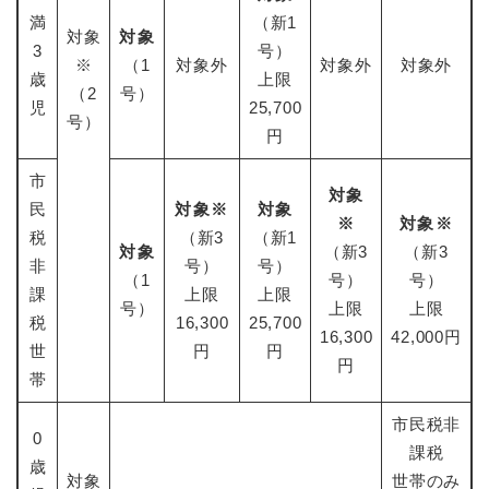
満
（新1
対象
対象
3
号）
※
（1
対象外
対象外
対象外
歳
上限
（2
号）
児
25,700
号）
円
市
対象
民
対象※
対象
※
対象※
税
（新3
（新1
対象
（新3
（新3
非
号）
号）
（1
号）
号）
課
上限
上限
号）
上限
上限
税
16,300
25,700
16,300
42,000円
世
円
円
円
帯
市民税非
0
課税
歳
対象
世帯のみ