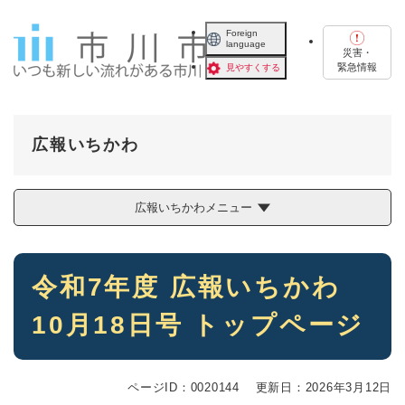
ペ
メニューを飛ばして本文へ
ー
Foreign
language
ジ
災害・
の
緊急情報
見やすくする
先
頭
で
す
広報いちかわ
。
広報いちかわメニュー
本
令和7年度 広報いちかわ
文
10月18日号 トップページ
ページID：0020144
更新日：2026年3月12日