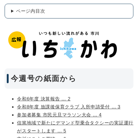
ページ内目次
今週号の紙面から
令和6年度 決算報告 … 2
令和8年度 放課後保育クラブ 入所申請受付 … 3
参加者募集 市民元旦マラソン大会 … 4
信篤地域で新たにデマンド型乗合タクシーの実証運行
がスタートします … 5