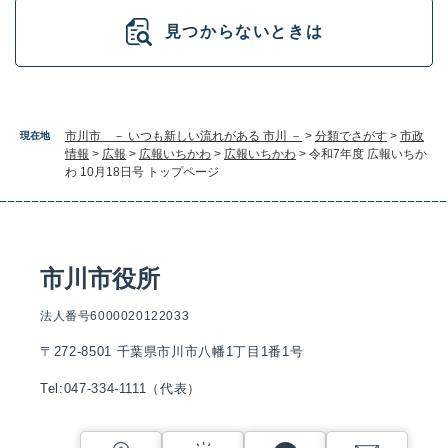
見つからないときは
市川市 － いつも新しい流れがある 市川 －
>
分類でさがす
>
市政
現在地
情報
>
広報
>
広報いちかわ
>
広報いちかわ
>
令和7年度 広報いちか
わ 10月18日号 トップページ
市川市役所
法人番号6000020122033
〒272-8501 千葉県市川市八幡1丁目1番1号
Tel:047-334-1111（代表）