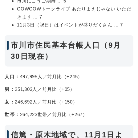
市川にこうご期待 … 6
COWCOWトークライブ あたりまえじゃない いただ
きます … 7
11月3日（祝日）はイベントが盛りだくさん … 7
市川市住民基本台帳人口（9月
30日現在）
人口：
497,995人／前月比（+245）
男：
251,303人／前月比（+95）
女：
246,692人／前月比（+150）
世帯：
264,223世帯／前月比（+267）
信篤・原木地域で、11月1日よ