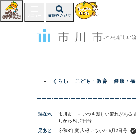
ペ
ー
ジ
の
先
頭
で
す
。
くらし
こども・教育
健康・福
現在地
市川市 － いつも新しい流れがある 
ちかわ 5月2日号
足あと
令和8年度 広報いちかわ 5月2日号