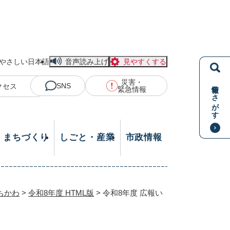
やさしい日本語
音声読み上げ
見やすくする
災害・
情報をさがす
SNS
クセス
緊急情報
・まちづくり
しごと・産業
市政情報
ちかわ
>
令和8年度 HTML版
>
令和8年度 広報い