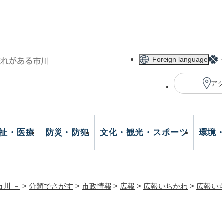
メニューを飛ばして本文へ
Foreign language
ア
祉・医療
防災・防犯
文化・観光・スポーツ
環境
市川 －
>
分類でさがす
>
市政情報
>
広報
>
広報いちかわ
>
広報い