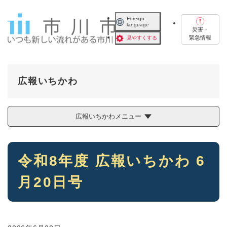
ペ
メニューを飛ばして本文へ
ー
Foreign
language
ジ
災害・
の
緊急情報
見やすくする
先
頭
で
す
広報いちかわ
。
広報いちかわメニュー
本
令和8年度 広報いちかわ 6
文
月20日号