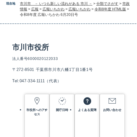
市川市 － いつも新しい流れがある 市川 －
>
分類でさがす
>
市政
現在地
情報
>
広報
>
広報いちかわ
>
広報いちかわ
>
令和8年度 HTML版
>
令和8年度 広報いちかわ 6月20日号
市川市役所
法人番号6000020122033
〒272-8501 千葉県市川市八幡1丁目1番1号
Tel:047-334-1111（代表）
市役所へのアク
開庁日時
よくある質問
お問い合わせ
セス