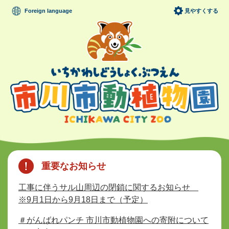
ペ
メニューを飛ばして本文へ
Foreign language
見やすくする
ー
ジ
の
先
頭
で
す
。
本
文
重要なお知らせ
工事に伴うサル山周辺の閉鎖に関するお知らせ
※9月1日から9月18日まで（予定）
＃がんばれパンチ 市川市動植物園への寄附について