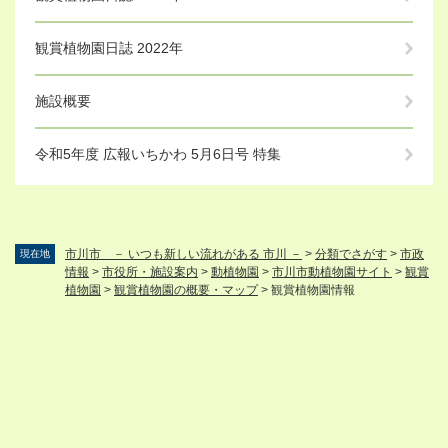
観賞植物園日誌 2022年
施設概要
令和5年度 広報いちかわ 5月6日号 特集
市川市 － いつも新しい流れがある 市川 －
>
分類でさがす
>
市政
現在地
情報
>
市役所・施設案内
>
動植物園
>
市川市動植物園サイト
>
観賞
植物園
>
観賞植物園の概要・マップ
>
観賞植物園情報