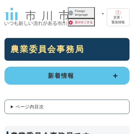
ペ
メニューを飛ばして本文へ
ー
Foreign
language
ジ
災害・
の
緊急情報
見やすくする
先
頭
で
本
す
農業委員会事務局
文
。
新着情報
ページ内目次