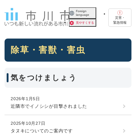
ペ
メニューを飛ばして本文へ
ー
Foreign
language
ジ
災害・
の
緊急情報
見やすくする
先
頭
で
本
す
除草・害獣・害虫
文
。
気をつけましょう
2026年1月5日
近隣市でイノシシが目撃されました
2025年10月27日
タヌキについてのご案内です