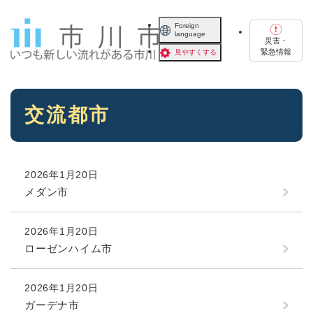
ペ
メニューを飛ばして本文へ
ー
Foreign
language
ジ
災害・
の
緊急情報
見やすくする
先
頭
で
本
す
交流都市
文
。
2026年1月20日
メダン市
2026年1月20日
ローゼンハイム市
2026年1月20日
ガーデナ市