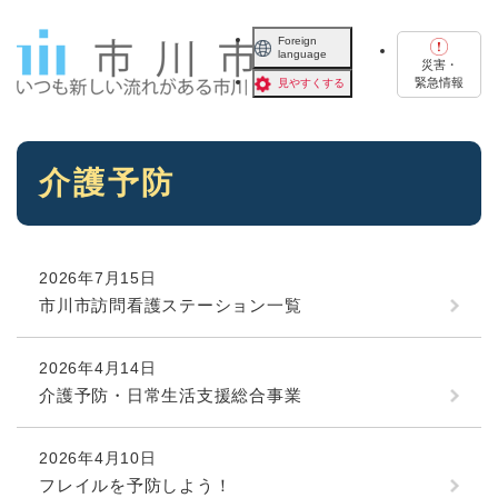
ペ
メニューを飛ばして本文へ
ー
Foreign
language
ジ
災害・
の
緊急情報
見やすくする
先
頭
で
本
す
介護予防
文
。
2026年7月15日
市川市訪問看護ステーション一覧
2026年4月14日
介護予防・日常生活支援総合事業
2026年4月10日
フレイルを予防しよう！