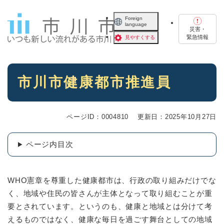
ペ
メニューを飛ばして本文へ
ー
Foreign
language
ジ
災害・
の
緊急情報
見やすくする
先
頭
で
本
す
市川市健康都市推進員
文
。
ページID：0004810
更新日：2025年10月27日
ページ内目次
WHO憲章を尊重した健康都市は、行政の取り組みだけでな
く、地域や住民の皆さんが主体となって取り組むことが重
要とされています。というのも、健康と地域とは分けて考
えるものではなく、健康な毎日を過ごす舞台としての地域