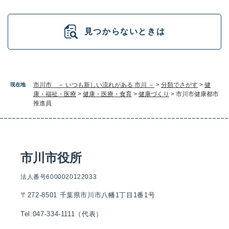
見つからないときは
市川市 － いつも新しい流れがある 市川 －
>
分類でさがす
>
健
現在地
康・福祉・医療
>
健康・医療・食育
>
健康づくり
>
市川市健康都市
推進員
市川市役所
法人番号6000020122033
〒272-8501 千葉県市川市八幡1丁目1番1号
Tel:047-334-1111（代表）