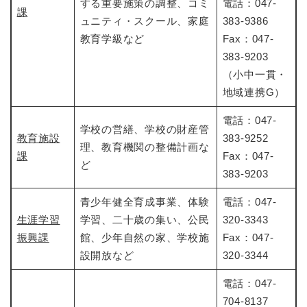
する重要施策の調整、コミ
電話：047-
課
ュニティ・スクール、家庭
383-9386
教育学級など
Fax：047-
383-9203
（小中一貫・
地域連携G）
電話：047-
学校の営繕、学校の財産管
教育施設
383-9252
理、教育機関の整備計画な
課
Fax：047-
ど
383-9203
青少年健全育成事業、体験
電話：047-
生涯学習
学習、二十歳の集い、公民
320-3343
振興課
館、少年自然の家、学校施
Fax：047-
設開放など
320-3344
電話：047-
704-8137