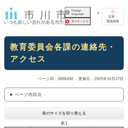
ペ
メニューを飛ばして本文へ
ー
Foreign
language
ジ
災害・
の
緊急情報
見やすくする
先
頭
で
本
す
教育委員会各課の連絡先・
文
。
アクセス
ページID：0006492
更新日：2025年10月27日
ページ内目次
表のサイズを切り替える
表1