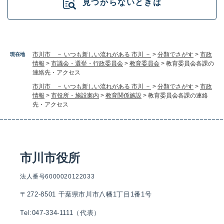
見つからないときは
市川市 － いつも新しい流れがある 市川 －
>
分類でさがす
>
市政
現在地
情報
>
市議会・選挙・行政委員会
>
教育委員会
>
教育委員会各課の
連絡先・アクセス
市川市 － いつも新しい流れがある 市川 －
>
分類でさがす
>
市政
情報
>
市役所・施設案内
>
教育関係施設
>
教育委員会各課の連絡
先・アクセス
市川市役所
法人番号6000020122033
〒272-8501 千葉県市川市八幡1丁目1番1号
Tel:047-334-1111（代表）