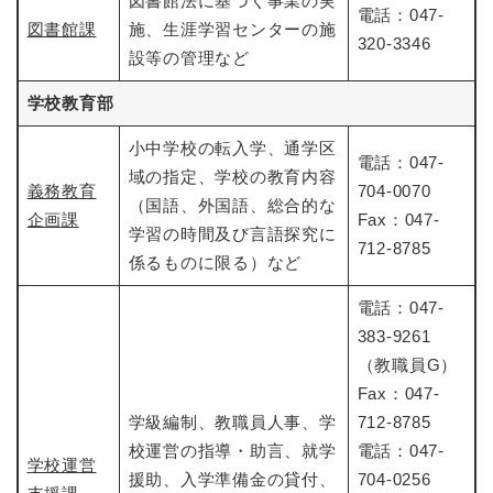
図書館法に基づく事業の実
電話：047-
図書館課
施、生涯学習センターの施
320-3346
設等の管理など
学校教育部
小中学校の転入学、通学区
電話：047-
域の指定、学校の教育内容
義務教育
704-0070
（国語、外国語、総合的な
企画課
Fax：047-
学習の時間及び言語探究に
712-8785
係るものに限る）など
電話：047-
383-9261
（教職員G）
Fax：047-
学級編制、教職員人事、学
712-8785
校運営の指導・助言、就学
電話：047-
学校運営
援助、入学準備金の貸付、
704-0256