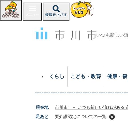
ペ
ー
ジ
の
先
頭
で
す
。
くらし
こども・教育
健康・福
現在地
市川市 － いつも新しい流れがある 
足あと
要介護認定についての一覧