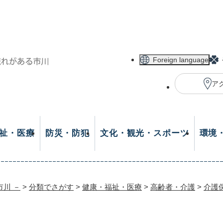
メニューを飛ばして本文へ
Foreign language
ア
祉・医療
防災・防犯
文化・観光・スポーツ
環境
市川 －
>
分類でさがす
>
健康・福祉・医療
>
高齢者・介護
>
介護