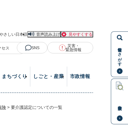
やさしい日本語
音声読み上げ
見やすくする
災害・
情報をさがす
SNS
クセス
緊急情報
・まちづくり
しごと・産業
市政情報
本文検索
保険
>
要介護認定についての一覧