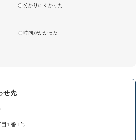
分かりにくかった
時間がかかった
わせ先
プ
目1番1号