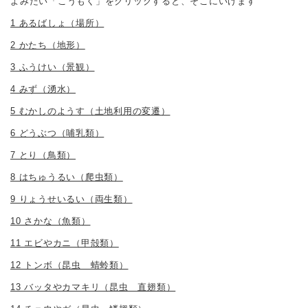
よみたい「こうもく」をクリックすると、そこにいけます
1 あるばしょ（場所）
2 かたち（地形）
3 ふうけい（景観）
4 みず（湧水）
5 むかしのようす（土地利用の変遷）
6 どうぶつ（哺乳類）
7 とり（鳥類）
8 はちゅうるい（爬虫類）
9 りょうせいるい（両生類）
10 さかな（魚類）
11 エビやカニ（甲殻類）
12 トンボ（昆虫 蜻蛉類）
13 バッタやカマキリ（昆虫 直翅類）