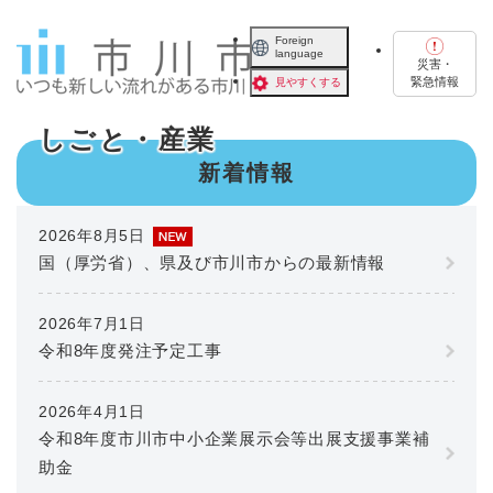
ペ
メニューを飛ばして本文へ
ー
Foreign
language
ジ
災害・
の
緊急情報
見やすくする
先
頭
しごと・産業
で
本
新着情報
す
文
。
2026年8月5日
国（厚労省）、県及び市川市からの最新情報
2026年7月1日
令和8年度発注予定工事
2026年4月1日
令和8年度市川市中小企業展示会等出展支援事業補
助金