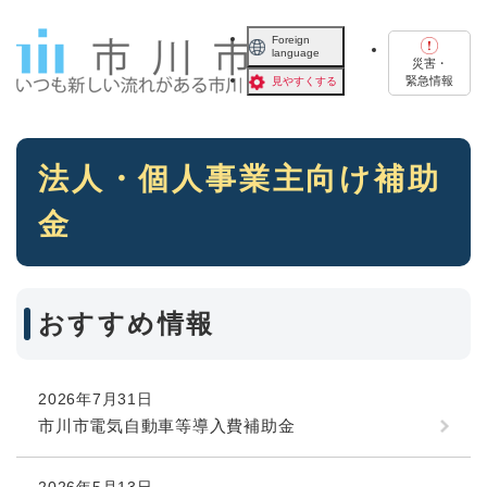
ペ
メニューを飛ばして本文へ
ー
Foreign
language
ジ
災害・
の
緊急情報
見やすくする
先
頭
で
本
す
法人・個人事業主向け補助
文
。
金
おすすめ情報
2026年7月31日
市川市電気自動車等導入費補助金
2026年5月13日