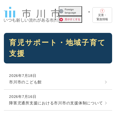
ペ
メニューを飛ばして本文へ
ー
Foreign
language
ジ
災害・
の
緊急情報
見やすくする
先
頭
で
本
す
育児サポート・地域子育て
文
。
支援
2026年7月18日
市川市のこども館
2026年7月16日
障害児通所支援における市川市の支援体制について